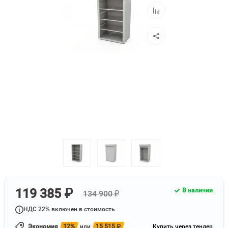
избранное
Добавить
к
сравнению
119 385 ₽
В наличии
134 900 ₽
НДС 22% включен в стоимость
Экономия
12%
или
15 515
₽
Купить через тендер