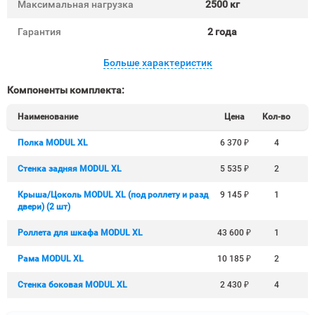
Максимальная нагрузка
2500 кг
Гарантия
2 года
Больше характеристик
Компоненты комплекта:
Наименование
Цена
Кол-во
Полка MODUL XL
6 370
₽
4
Стенка задняя MODUL XL
5 535
₽
2
Крыша/Цоколь MODUL XL (под роллету и разд
9 145
₽
1
двери) (2 шт)
Роллета для шкафа MODUL XL
43 600
₽
1
Рама MODUL XL
10 185
₽
2
Стенка боковая MODUL XL
2 430
₽
4