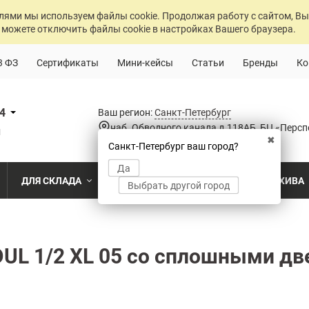
лями мы используем файлы cookie. Продолжая работу с сайтом, Вы
 можете отключить файлы cookie в настройках Вашего браузера.
3 ФЗ
Сертификаты
Мини-кейсы
Статьи
Бренды
Ко
84
Ваш регион:
Санкт-Петербург
наб. Обводного канала д.118АБ, БЦ «Персп
u
✖
Санкт-Петербург ваш город?
Да
ДЛЯ СКЛАДА
ДЛЯ РАЗДЕВАЛОК
ДЛЯ АРХИВА
Выбрать другой город
о
Промышленный склад
Раздевалка на производственном пр
Архив пост
ПО МОДЕЛИ
ПО ТИПУ
ПО НАЗ
MS Standart
Полочные
Для скла
UL 1/2 XL 05 со сплошными д
Склад временного хранения
Раздевалка на пищевом производств
Архивохра
MS Strong
Архивные
Для прои
во
Склад транспортной компании
Раздевалка в медицинском учрежде
Архив прое
MS Hard
Паллетные
Для стро
магазин
MS U
Фронтальные
Холодильный склад
Раздевалка на складе
Архив мед