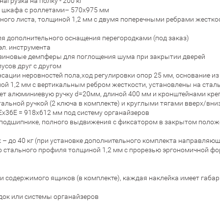
грузка на полку - 200 кг
я шкафа с роллетами– 570х975 мм
ного листа, толщиной 1,2 мм с двумя поперечными ребрами жесткос
ля дополнительного оснащения перегородками (под заказ)
эл. инструмента
резиновые демпферы для поглощения шума при закрытии дверей
усов друг с другом
ции неровностей пола,ход регулировки опор 25 мм, основание из 
 1,2 мм с вертикальным ребром жесткости, установлены на стальн
ет алюминиевую ручку d=20мм, длиной 400 мм и кронштейнами кре
льной ручкой (2 ключа в комплекте) и круглыми тягами вверх/вниз
х36Е = 918х612 мм под систему органайзеров
одшипнике, полного выдвижения с фиксатором в закрытом положен
 до 40 кг (при установке дополнительного комплекта направляющи
 стального профиля толщиной 1,2 мм с прорезью эргономичной фор
и содержимого ящиков (в комплекте), каждая наклейка имеет габари
док или системы органайзеров