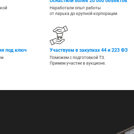
Оснастили более 20 000 объектов
Большие
ской
Наработали опыт работы
от ларька до крупной корпорации
я под ключ
Участвуем в закупках 44 и 223 ФЗ
им.
Поможем с подготовкой ТЗ.
Примем участие в аукционе.