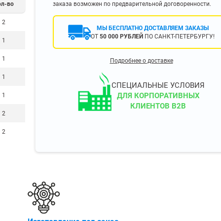
ол-во
заказа возможен по предварительной договоренности.
400 мм
2
450 мм
МЫ БЕСПЛАТНО ДОСТАВЛЯЕМ ЗАКАЗЫ
500 мм
ОТ
50 000 РУБЛЕЙ
ПО САНКТ-ПЕТЕРБУРГУ!
1
 еще
Показать еще
▼
▼
1
Подробнее о доставке
ЗОПОДЪЕМНОСТИ
ПО ЦВЕТУ
1
о 750 кг)
Чёрные
СПЕЦИАЛЬНЫЕ УСЛОВИЯ
узовые (до 2500
Серые
ДЛЯ КОРПОРАТИВНЫХ
1
КЛИЕНТОВ B2B
Лофт
2
 (до 5000 кг)
(до 10000 кг)
2
ЫЛЕЙ (ВОДЫ)
КОНСОЛЬНЫЕ
утылей
Консольные
односторонние
бутылей
Консольные
двухсторонние