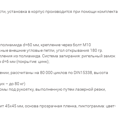
ти, установка в корпус производится при помощи комплекта
полиамида d=60 мм, крепление через болт М10
ые внешние угловые петли, угол открывания 180 гр.
пления из полиамида. Система запирания: ригельный замок
 d=6 мм (покрытие: цинк);
ии, рассчитаны на 80 000 циклов по DIN15338, высота
х – до 80 кг)
мы под рукоятку, выполненную путем лазерной резки,
т 45х45 мм, основа прозрачная пленка, пиктограмма: цвет-