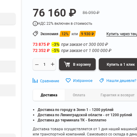
а
Для бумаг и папок с
76 160 ₽
нета
документами
86 090 ₽
ниченного доступа
Офисная мебель для бизнес-центра
Для рассады и цветов
НДС 22% включен в стоимость
ой архив
Офисная мебель лофт
 еще
Показать еще
▼
▼
Экономия
12%
или
9 930
₽
Купить через тен
Офисная мебель для производства
УЗКЕ
ПО БРЕНДУ
73 875
₽
при заказе от
300 000
₽
-3%
полку
Невилон
72 352
₽
при заказе от
1 000 000
₽
-5%
Офисная мебель для склада
 полку
Практик
 полку
Диком
В корзину
Купить в 1 клик
Офисная мебель на металлокаркасе
 полку
Пакс-Металл
 полку
Металл-Завод
Офисная мебель для госучреждений
Избранное
Нашли дешевле?
Сравнение
 полку
ДВК
 еще
Показать еще
▼
▼
Доставка
Оплата
Гарантия и возврат
Доставка по городу в Зоне-1 - 1200 рублей
ИНЕ
ПО ГЛУБИНЕ
Доставка по Ленинградской области - от 1200 рублей
200 мм
Доставка до терминала ТК - Бесплатно
300 мм
Доставка товара осуществляется от 1 дня нашей машино
или транспортной компанией. Самовывоз со склада в ден
350 мм