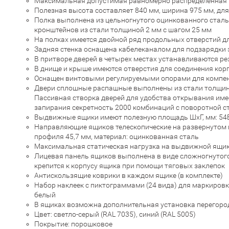
Максимальная допустимая равномерно распределенная на
Полезная высота составляет 840 мм, ширина 975 мм, дл
Полка выполнена из цельногнутого оцинкованного сталь
кронштейнов из стали толщиной 2 мм с шагом 25 мм
На полках имеется двойной ряд продольных отверстий д
Задняя стенка оснащена кабелеканалом для подзарядки 
В притворе дверей в четырех местах устанавливаются 
В днище и крыше имеются отверстия для соединения корп
Оснащен винтовыми регулируемыми опорами для компенса
Двери сплошные распашные выполнены из стали толщиной
Пассивная створка дверей для удобства открывания име
запирания секретность 2000 комбинаций с поворотной ста
Выдвижные ящики имеют полезную площадь ШхГ, мм: 54Е
Направляющие ящиков телескопические на развернутом п
профиля 45,7 мм, материал: оцинкованная сталь
Максимальная статическая нагрузка на выдвижной ящик –
Лицевая панель ящиков выполнена в виде сложногнутого
крепится к корпусу ящика при помощи тяговых заклепок
Антискользящие коврики в каждом ящике (в комплекте)
Набор наклеек с пиктограммами (24 вида) для маркировк
белый
В ящиках возможна дополнительная установка перегоро
Цвет: светло-серый (RAL 7035), синий (RAL 5005)
Покрытие: порошковое