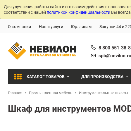
Для улучшения работы сайта и его взаимодействия с пользовате
соответствии с нашей
политикой конфиденциальности
Вы всегда
О компании
Наши услуги
Юр. лицам
Закупки 44 и 22
8 800 551-38-
spb@nevilon.r
КАТАЛОГ ТОВАРОВ
ДЛЯ ПРОИЗВОДСТВА
Главная
Промышленная мебель
Инструментальные шкафы
Швейное производств
МЕТАЛЛИЧЕСКИЕ СТЕЛЛАЖИ
Шкаф для инструментов MOD
Металлообработка
МЕТАЛЛИЧЕСКИЕ ШКАФЫ
Сварочное производст
Производства с ЧПУ