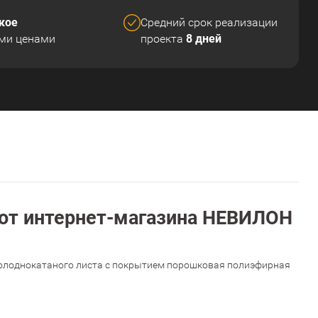
кое
Средний срок реализации
8 дней
ми ценами
проекта
от интернет-магазина НЕВИЛОН
 холоднокатаного листа с покрытием порошковая полиэфирная