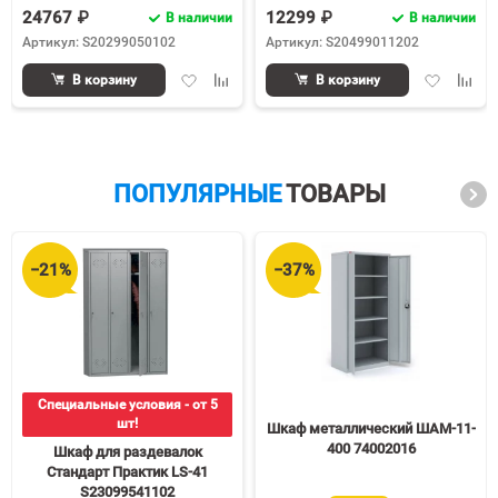
24767 ₽
12299 ₽
В наличии
В наличии
Артикул: S20299050102
Артикул: S20499011202
Добавить
Добавить
Добавить
Доба
В корзину
В корзину
в
к
в
к
избранное
сравнению
избранное
срав
ПОПУЛЯРНЫЕ
ТОВАРЫ
−21%
−37%
Специальные условия - от 5
шт!
Шкаф металлический ШАМ-11-
400 74002016
Шкаф для раздевалок
Стандарт Практик LS-41
S23099541102