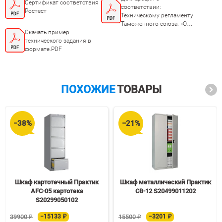
Сертификат соответствия
соответствии:
Ростест
Техническому регламенту
Таможенного союза. «О
Скачать пример
безопасности мебельной
технического задания в
продукции ТР ТС
формате.PDF
025/2012»
ПОХОЖИЕ
ТОВАРЫ
−38%
−21%
Шкаф картотечный Практик
Шкаф металлический Практик
AFC-05 картотека
СВ-12 S20499011202
S20299050102
39900 ₽
−15133 ₽
15500 ₽
−3201 ₽