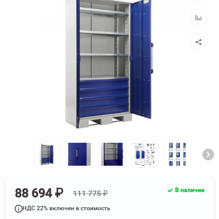
избранн
Добавит
к
сравнен
88 694 ₽
В наличии
111 775 ₽
НДС 22% включен в стоимость