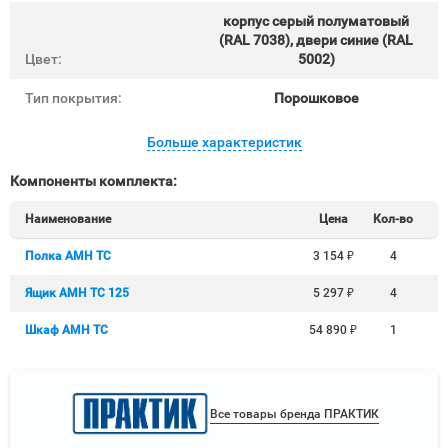
корпус серый полуматовый
(RAL 7038), двери синие (RAL
Цвет:
5002)
Тип покрытия:
Порошковое
Больше характеристик
Компоненты комплекта:
Наименование
Цена
Кол-во
Полка AMH TC
3 154
₽
4
Ящик AMH TC 125
5 297
₽
4
Шкаф AMH TC
54 890
₽
1
Все товары бренда ПРАКТИК