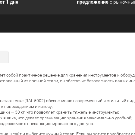
от 1 дня
предложение
с рыночны
ет собой практичное решение для хранения инструментов и оборуд
товленный из прочной стали, он обеспечит безопасность ваших инс
синем оттенке (RAL 5002) обеспечивают современный и стильный вид
к повреждениям и износу;
ящики — 30 кг, что позволяет хранить тяжелые инструменты;
ых ящика, что делает организацию хранения максимально удобной;
содержимое от несанкционированного доступа.
те наш сайт и выберите нужный товар. Если вы хотите приобрести од