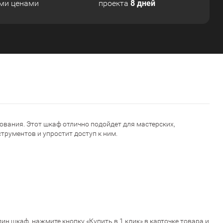
8 дней
ми ценами
проекта
ования. Этот шкаф отлично подойдет для мастерских,
трументов и упростит доступ к ним.
;
ин шкаф, нажмите кнопку «Купить в 1 клик» в карточке товара и