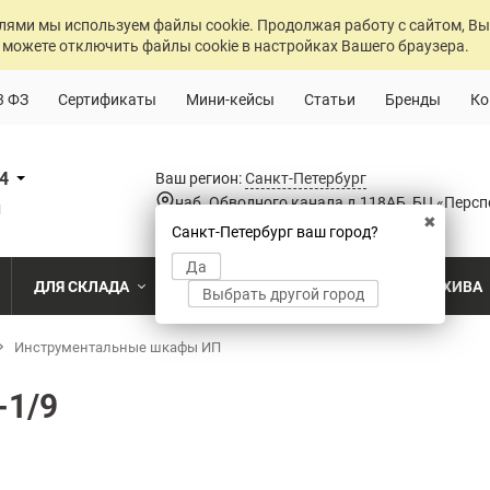
лями мы используем файлы cookie. Продолжая работу с сайтом, Вы
 можете отключить файлы cookie в настройках Вашего браузера.
3 ФЗ
Сертификаты
Мини-кейсы
Статьи
Бренды
Ко
84
Ваш регион:
Санкт-Петербург
наб. Обводного канала д.118АБ, БЦ «Персп
u
✖
Санкт-Петербург ваш город?
Да
ДЛЯ СКЛАДА
ДЛЯ РАЗДЕВАЛОК
ДЛЯ АРХИВА
Выбрать другой город
о
Инструментальные шкафы ИП
Промышленный склад
Раздевалка на производственном пр
Архив пост
ПО МОДЕЛИ
ПО ТИПУ
ПО НАЗ
MS Standart
Полочные
Для скла
-1/9
Склад временного хранения
Раздевалка на пищевом производств
Архивохра
MS Strong
Архивные
Для прои
во
Склад транспортной компании
Раздевалка в медицинском учрежде
Архив прое
MS Hard
Паллетные
Для стро
магазин
MS U
Фронтальные
Холодильный склад
Раздевалка на складе
Архив мед