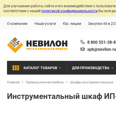
Для улучшения работы сайта и его взаимодействия с пользовате
соответствии с нашей
политикой конфиденциальности
Вы всегда
О компании
Наши услуги
Юр. лицам
Закупки 44 и 22
8 800 551-38-
spb@nevilon.r
КАТАЛОГ ТОВАРОВ
ДЛЯ ПРОИЗВОДСТВА
Главная
Промышленная мебель
Шкафы инструментальные
Швейное производств
МЕТАЛЛИЧЕСКИЕ СТЕЛЛАЖИ
Инструментальный шкаф ИП
Металлообработка
МЕТАЛЛИЧЕСКИЕ ШКАФЫ
Сварочное производст
Производства с ЧПУ