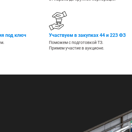
Большие
я под ключ
Участвуем в закупках 44 и 223 ФЗ
им.
Поможем с подготовкой ТЗ.
Примем участие в аукционе.