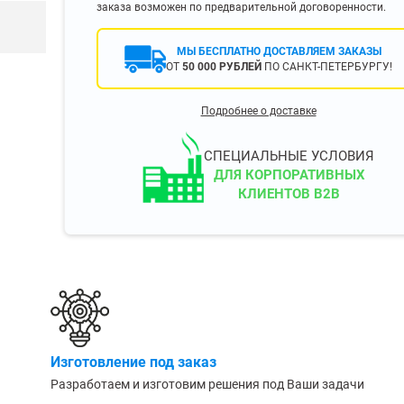
заказа возможен по предварительной договоренности.
400 мм
450 мм
МЫ БЕСПЛАТНО ДОСТАВЛЯЕМ ЗАКАЗЫ
500 мм
ОТ
50 000 РУБЛЕЙ
ПО САНКТ-ПЕТЕРБУРГУ!
 еще
Показать еще
▼
▼
Подробнее о доставке
ЗОПОДЪЕМНОСТИ
ПО ЦВЕТУ
о 750 кг)
Чёрные
СПЕЦИАЛЬНЫЕ УСЛОВИЯ
узовые (до 2500
Серые
ДЛЯ КОРПОРАТИВНЫХ
КЛИЕНТОВ B2B
Лофт
 (до 5000 кг)
(до 10000 кг)
ЫЛЕЙ (ВОДЫ)
КОНСОЛЬНЫЕ
утылей
Консольные
Изготовление под заказ
односторонние
бутылей
Разработаем и изготовим решения под Ваши задачи
Консольные
двухсторонние