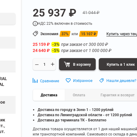
а
Для бумаг и папок с
25 937 ₽
нета
документами
41 044 ₽
ниченного доступа
Офисная мебель для бизнес-центра
Для рассады и цветов
НДС 22% включен в стоимость
ой архив
Офисная мебель лофт
 еще
Показать еще
▼
▼
Экономия
37%
или
15 107
₽
Купить через тен
Офисная мебель для производства
УЗКЕ
ПО БРЕНДУ
25 159
₽
при заказе от
300 000
₽
-3%
полку
Невилон
24 640
₽
при заказе от
1 000 000
₽
-5%
Офисная мебель для склада
 полку
Практик
 полку
Диком
В корзину
Купить в 1 клик
Офисная мебель на металлокаркасе
 полку
Пакс-Металл
 полку
Металл-Завод
(RAL
Офисная мебель для госучреждений
Избранное
Нашли дешевле?
Сравнение
AL
 полку
ДВК
 еще
Показать еще
▼
▼
Доставка
Оплата
Гарантия и возврат
ое
Доставка по городу в Зоне-1 - 1200 рублей
ИНЕ
ПО ГЛУБИНЕ
Доставка по Ленинградской области - от 1200 рублей
200 мм
щик
Доставка до терминала ТК - Бесплатно
т.,
300 мм
Доставка товара осуществляется от 1 дня нашей машино
шт.
или транспортной компанией. Самовывоз со склада в ден
350 мм