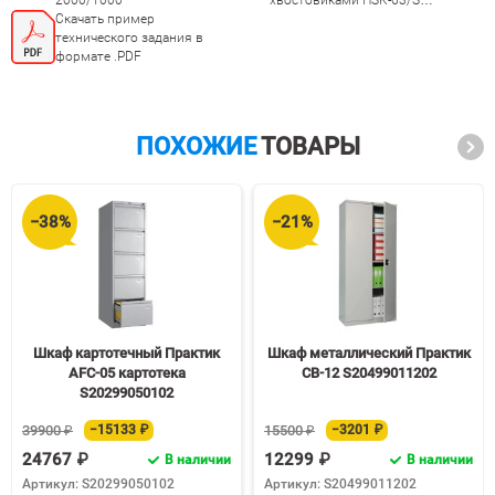
Скачать пример
40/SK-50 в шкафы
технического задания в
инструментальные Hard
формате .PDF
2000/1000
ПОХОЖИЕ
ТОВАРЫ
−38%
−21%
Шкаф картотечный Практик
Шкаф металлический Практик
AFC-05 картотека
СВ-12 S20499011202
S20299050102
39900 ₽
−15133 ₽
15500 ₽
−3201 ₽
24767 ₽
12299 ₽
В наличии
В наличии
Артикул: S20299050102
Артикул: S20499011202