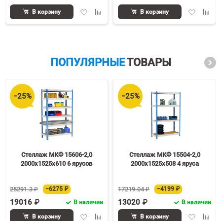
Добавить
Добавить
Добавить
Доба
В корзину
В корзину
в
к
в
к
избранное
сравнению
избранное
срав
ПОПУЛЯРНЫЕ
ТОВАРЫ
−25%
−25%
Стеллаж МКФ 15606-2,0
Стеллаж МКФ 15504-2,0
2000х1525х610 6 ярусов
2000х1525х508 4 яруса
25291.3 ₽
−6275 ₽
17219.04 ₽
−4199 ₽
19016 ₽
13020 ₽
В наличии
В наличии
Добавить
Добавить
Добавить
Доба
В корзину
В корзину