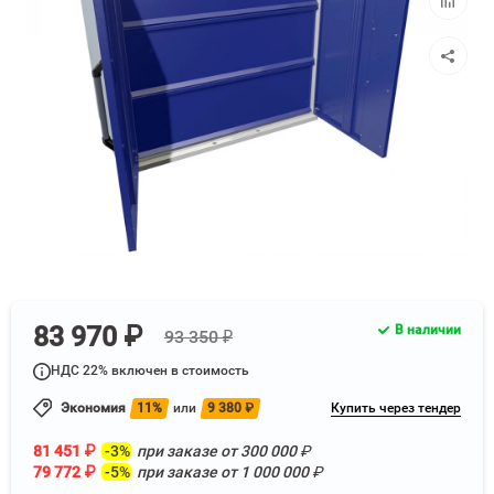
к
сравнен
83 970 ₽
В наличии
93 350 ₽
НДС 22% включен в стоимость
Экономия
11%
или
9 380
₽
Купить через тендер
81 451
₽
-3%
при заказе от
300 000
₽
79 772
₽
-5%
при заказе от
1 000 000
₽