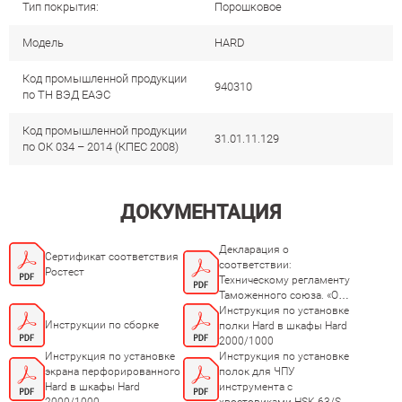
Тип покрытия:
Порошковое
Модель
HARD
Код промышленной продукции
940310
по ТН ВЭД ЕАЭС
Код промышленной продукции
31.01.11.129
по ОК 034 – 2014 (КПЕС 2008)
ДОКУМЕНТАЦИЯ
Декларация о
Сертификат соответствия
соответствии:
Ростест
Техническому регламенту
Таможенного союза. «О
безопасности мебельной
Инструкция по установке
Инструкции по сборке
продукции ТР ТС
полки Hard в шкафы Hard
025/2012»
2000/1000
Инструкция по установке
Инструкция по установке
экрана перфорированного
полок для ЧПУ
Hard в шкафы Hard
инструмента с
2000/1000
хвостовиками HSK-63/SK-