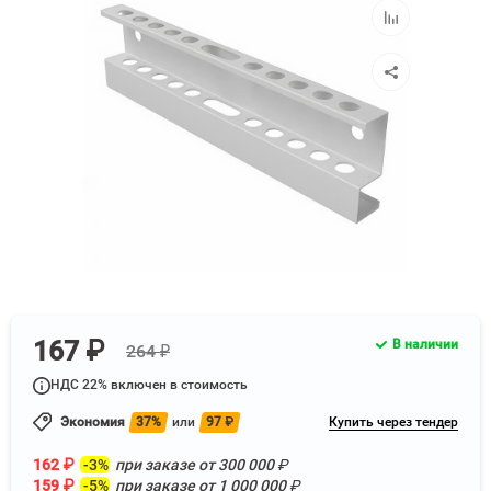
Добавить
к
сравнению
167 ₽
В наличии
264 ₽
НДС 22% включен в стоимость
Экономия
37%
или
97
₽
Купить через тендер
162
₽
-3%
при заказе от
300 000
₽
159
₽
-5%
при заказе от
1 000 000
₽