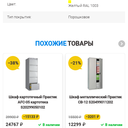
Цвет:
Желтый RAL 1003
Тип покрытия:
Порошковое
ПОХОЖИЕ
ТОВАРЫ
−38%
−21%
Шкаф картотечный Практик
Шкаф металлический Практик
AFC-05 картотека
СВ-12 S20499011202
S20299050102
39900 ₽
−15133 ₽
15500 ₽
−3201 ₽
24767 ₽
12299 ₽
В наличии
В наличии