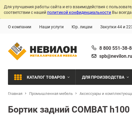
Для улучшения работы сайта и его взаимодействия с пользовате
соответствии с нашей
политикой конфиденциальности
Вы всегда
О компании
Наши услуги
Юр. лицам
Закупки 44 и 22
8 800 551-38-
spb@nevilon.r
КАТАЛОГ ТОВАРОВ
ДЛЯ ПРОИЗВОДСТВА
Главная
Промышленная мебель
Аксессуары и комплектующ
Швейное производств
МЕТАЛЛИЧЕСКИЕ СТЕЛЛАЖИ
Бортик задний COMBAT h100
Металлообработка
МЕТАЛЛИЧЕСКИЕ ШКАФЫ
Сварочное производст
Производства с ЧПУ