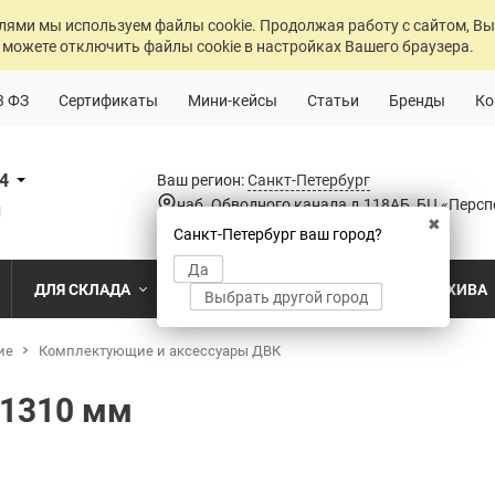
лями мы используем файлы cookie. Продолжая работу с сайтом, Вы
 можете отключить файлы cookie в настройках Вашего браузера.
3 ФЗ
Сертификаты
Мини-кейсы
Статьи
Бренды
Ко
84
Ваш регион:
Санкт-Петербург
наб. Обводного канала д.118АБ, БЦ «Персп
u
✖
Санкт-Петербург ваш город?
Да
ДЛЯ СКЛАДА
ДЛЯ РАЗДЕВАЛОК
ДЛЯ АРХИВА
Выбрать другой город
ие
о
Комплектующие и аксессуары ДВК
Промышленный склад
Раздевалка на производственном пр
Архив пост
ПО МОДЕЛИ
ПО ТИПУ
ПО НАЗ
MS Standart
Полочные
Для скла
 1310 мм
Склад временного хранения
Раздевалка на пищевом производств
Архивохра
MS Strong
Архивные
Для прои
во
Склад транспортной компании
Раздевалка в медицинском учрежде
Архив прое
MS Hard
Паллетные
Для стро
магазин
MS U
Фронтальные
Холодильный склад
Раздевалка на складе
Архив мед