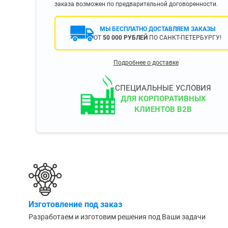
заказа возможен по предварительной договоренности.
400 мм
450 мм
МЫ БЕСПЛАТНО ДОСТАВЛЯЕМ ЗАКАЗЫ
500 мм
ОТ
50 000 РУБЛЕЙ
ПО САНКТ-ПЕТЕРБУРГУ!
 еще
Показать еще
▼
▼
Подробнее о доставке
ЗОПОДЪЕМНОСТИ
ПО ЦВЕТУ
о 750 кг)
Чёрные
СПЕЦИАЛЬНЫЕ УСЛОВИЯ
узовые (до 2500
Серые
ДЛЯ КОРПОРАТИВНЫХ
КЛИЕНТОВ B2B
Лофт
 (до 5000 кг)
(до 10000 кг)
ЫЛЕЙ (ВОДЫ)
КОНСОЛЬНЫЕ
утылей
Консольные
Изготовление под заказ
односторонние
бутылей
Разработаем и изготовим решения под Ваши задачи
Консольные
двухсторонние