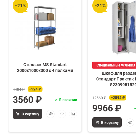
−21%
−21%
Стеллаж MS Standart
Специальные условия -
2000х1000х300 c 4 полками
Шкаф для разде
Стандарт Практик 
S230995152
−924 ₽
4484 ₽
3560 ₽
−2594 ₽
12560 ₽
В наличии
9966 ₽
Быстрый
Добавить
Добавить
В корзину
просмотр
в
к
Быс
В корзину
избранное
сравнению
прос