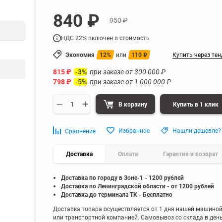
а
Для бумаг и папок с
840 ₽
нета
документами
950 ₽
ниченного доступа
Офисная мебель для бизнес-центра
Для рассады и цветов
НДС 22% включен в стоимость
ой архив
Офисная мебель лофт
 еще
Показать еще
▼
▼
Экономия
12%
или
110
₽
Купить через тен
Офисная мебель для производства
УЗКЕ
ПО БРЕНДУ
815
₽
при заказе от
300 000
₽
-3%
полку
Невилон
798
₽
при заказе от
1 000 000
₽
-5%
Офисная мебель для склада
 полку
Практик
 полку
Диком
В корзину
Купить в 1 клик
Офисная мебель на металлокаркасе
 полку
Пакс-Металл
 полку
Металл-Завод
Офисная мебель для госучреждений
Избранное
Нашли дешевле?
Сравнение
 полку
ДВК
 еще
Показать еще
▼
▼
Доставка
Оплата
Гарантия и возврат
Доставка по городу в Зоне-1 - 1200 рублей
ИНЕ
ПО ГЛУБИНЕ
Доставка по Ленинградской области - от 1200 рублей
200 мм
Доставка до терминала ТК - Бесплатно
300 мм
Доставка товара осуществляется от 1 дня нашей машино
или транспортной компанией. Самовывоз со склада в ден
350 мм