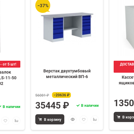
−37%
 от 5 шт!
ДОСТАВ
Верстак двухтумбовый
валок
металлический ВП-6
Кассе
LS-11-50
ящиков
02
−20636 ₽
56081 ₽
1350
35445 ₽
В наличии
В наличии
В корз
Быстрый
Добавить
Добавить
трый
Добавить
Добавить
В корзину
просмотр
в
к
мотр
в
к
избранное
сравнению
избранное
сравнению