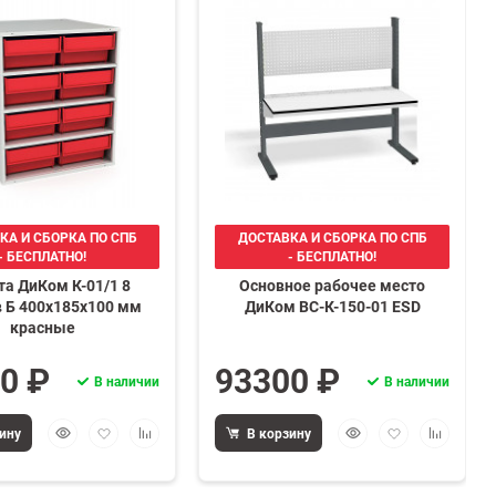
КА И СБОРКА ПО СПБ
ДОСТАВКА И СБОРКА ПО СПБ
- БЕСПЛАТНО!
- БЕСПЛАТНО!
та ДиКом К-01/1 8
Основное рабочее место
 Б 400х185х100 мм
ДиКом ВС-К-150-01 ESD
красные
0 ₽
93300 ₽
В наличии
В наличии
Быстрый
Добавить
Добавить
Быстрый
Добавить
Добавить
ину
В корзину
просмотр
в
к
просмотр
в
к
избранное
сравнению
избранное
сравнени