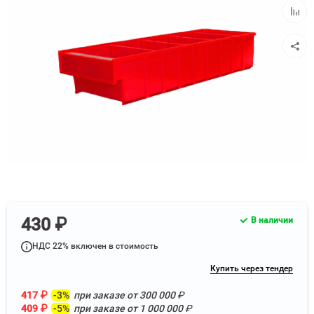
Добав
к
сравн
430 ₽
В наличии
НДС 22% включен в стоимость
Купить через тендер
417
₽
-3%
при заказе от
300 000
₽
409
₽
-5%
при заказе от
1 000 000
₽