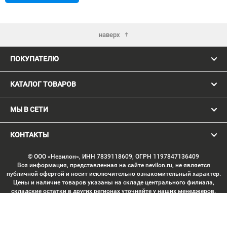
наверх
ПОКУПАТЕЛЮ
КАТАЛОГ ТОВАРОВ
МЫ В СЕТИ
КОНТАКТЫ
© ООО «Невилон», ИНН 7839118609, ОГРН 1197847136409
Вся информация, представленная на сайте nevilon.ru, не является
публичной офертой и носит исключительно ознакомительный характер.
Цены и наличие товаров указаны на складе центрального филиала,
складские остатки в других регионах уточняйте у наших менеджеров.
Изображение товаров может отличаться от продукции «вживую».
Производитель имеет право без предварительного согласования
вносить изменения в конструкцию изделий, не ухудшающие их
потребительских качеств, с целью улучшения технических