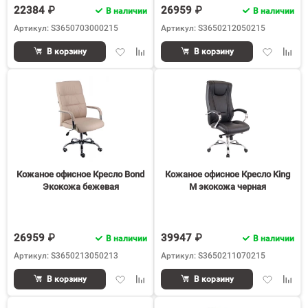
22384 ₽
26959 ₽
В наличии
В наличии
Артикул: S3650703000215
Артикул: S3650212050215
Добавить
Добавить
Добавить
Доба
В корзину
В корзину
в
к
в
к
избранное
сравнению
избранное
срав
Кожаное офисное Кресло Bond
Кожаное офисное Кресло King
Экокожа бежевая
М экокожа черная
26959 ₽
39947 ₽
В наличии
В наличии
Артикул: S3650213050213
Артикул: S3650211070215
Добавить
Добавить
Добавить
Доба
В корзину
В корзину
в
к
в
к
избранное
сравнению
избранное
срав