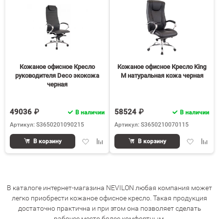
Кожаное офисное Кресло
Кожаное офисное Кресло King
руководителя Deco экокожа
М натуральная кожа черная
черная
49036 ₽
58524 ₽
В наличии
В наличии
Артикул: S3650201090215
Артикул: S3650210070115
Добавить
Добавить
Добавить
Доба
В корзину
В корзину
в
к
в
к
избранное
сравнению
избранное
срав
В каталоге интернет-магазина NEVILON любая компания может
легко приобрести кожаное офисное кресло. Такая продукция
достаточно практична и при этом она позволяет сделать
рабочее место более комфортным.