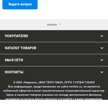
Задать вопрос
наверх
ПОКУПАТЕЛЮ
КАТАЛОГ ТОВАРОВ
МЫ В СЕТИ
КОНТАКТЫ
© ООО «Невилон», ИНН 7839118609, ОГРН 1197847136409
Вся информация, представленная на сайте nevilon.ru, не является
публичной офертой и носит исключительно ознакомительный характер.
Цены и наличие товаров указаны на складе центрального филиала,
складские остатки в других регионах уточняйте у наших менеджеров.
Изображение товаров может отличаться от продукции «вживую».
Производитель имеет право без предварительного согласования