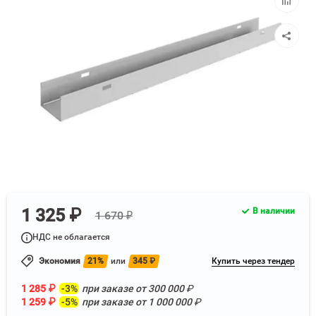
к
сравнен
1 325 ₽
В наличии
1 670 ₽
НДС не облагается
Экономия
21%
или
345
₽
Купить через тендер
1 285
₽
-3%
при заказе от
300 000
₽
1 259
₽
-5%
при заказе от
1 000 000
₽