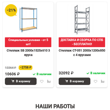
−21%
Специальные условия - от 5
ДОСТАВКА И СБОРКА ПО СПБ
шт!
- БЕСПЛАТНО!
Стеллаж SB 2000х1525х610 3
Стеллаж СТ-051 2000х1200х850
яруса
с 4 ярусами
13364 ₽
−2758 ₽
32092 ₽
В наличии
10606 ₽
В наличии
Добавить
Добавить
Добавить
Доба
В корзину
В корзину
в
к
в
к
избранное
сравнению
избранное
срав
НАШИ РАБОТЫ