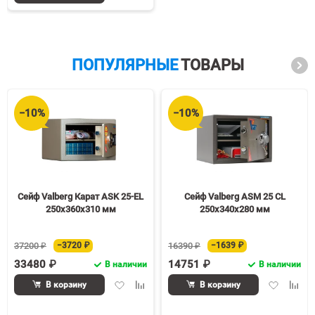
в
к
избранное
сравнению
ПОПУЛЯРНЫЕ
ТОВАРЫ
−10%
−10%
Сейф Valberg Карат ASK 25-EL
Сейф Valberg ASM 25 CL
250x360x310 мм
250x340x280 мм
37200 ₽
−3720 ₽
16390 ₽
−1639 ₽
33480 ₽
14751 ₽
В наличии
В наличии
Добавить
Добавить
Добавить
Доба
В корзину
В корзину
в
к
в
к
избранное
сравнению
избранное
срав