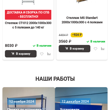
ДОСТАВКА И СБОРКА ПО СПБ
- БЕСПЛАТНО!
Стеллаж MS Standart
2000х1000х300 c 4 полками
Стеллаж СТ-012 2000х1000х300
с 5 полками до 140 кг
4484 ₽
−924 ₽
3560 ₽
В наличии
8030 ₽
В наличии
Добавить
Доба
В корзину
в
к
Добавить
Добавить
В корзину
избранное
срав
в
к
избранное
сравнению
НАШИ РАБОТЫ
12 ноября 2024
12 декабря 2024
Проект по установке
Установили