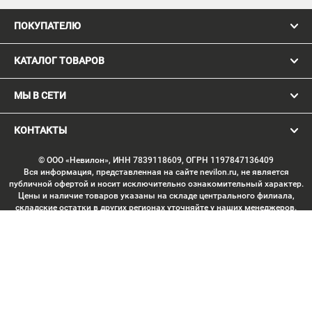
ПОКУПАТЕЛЮ
КАТАЛОГ ТОВАРОВ
МЫ В СЕТИ
КОНТАКТЫ
© ООО «Невилон», ИНН 7839118609, ОГРН 1197847136409
Вся информация, представленная на сайте nevilon.ru, не является
публичной офертой и носит исключительно ознакомительный характер.
Цены и наличие товаров указаны на складе центрального филиала,
складские остатки в других регионах уточняйте у наших менеджеров.
Изображение товаров может отличаться от продукции «вживую».
Производитель имеет право без предварительного согласования
вносить изменения в конструкцию изделий, не ухудшающие их
потребительских качеств, с целью улучшения технических
характеристик. Копирование данных с сайта без письменного
согласования запрещено. Любое использование материалов сайта,
включая тексты, изображения, элементы дизайна, структуру страниц,
подбор и расположение материалов, допускается только с письменного