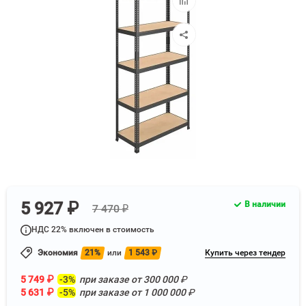
к
сравнению
5 927 ₽
В наличии
7 470 ₽
НДС 22% включен в стоимость
Экономия
21%
или
1 543
₽
Купить через тендер
5 749
₽
-3%
при заказе от
300 000
₽
5 631
₽
-5%
при заказе от
1 000 000
₽