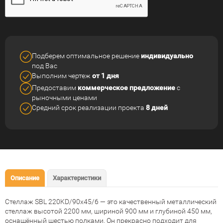
Подберем оптимальное решение
индивидуально
под Вас
Выполним чертеж
от 1 дня
Предоставим
коммерческое
предложение
с
рыночными ценами
Средний срок реализации
проекта
8 дней
Описание
Характеристики
Стеллаж SBL 220KD/90x45/6
— это качественный металлический
стеллаж высотой 2200 мм, шириной 900 мм и глубиной 450 мм,
оснащённый шестью полками. Он прекрасно подходит для