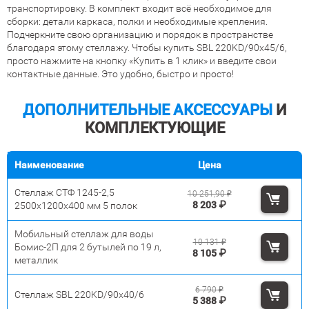
транспортировку. В комплект входит всё необходимое для
сборки: детали каркаса, полки и необходимые крепления.
Подчеркните свою организацию и порядок в пространстве
благодаря этому стеллажу. Чтобы купить
SBL 220KD/90x45/6
,
просто нажмите на кнопку «Купить в 1 клик» и введите свои
контактные данные. Это удобно, быстро и просто!
ДОПОЛНИТЕЛЬНЫЕ АКСЕССУАРЫ
И
КОМПЛЕКТУЮЩИЕ
Наименование
Цена
Стеллаж СТФ 1245-2,5
10 251,90
₽
8 203
₽
2500х1200х400 мм 5 полок
Мобильный стеллаж для воды
10 131
₽
Бомис-2П для 2 бутылей по 19 л,
8 105
₽
металлик
6 790
₽
Стеллаж SBL 220KD/90x40/6
5 388
₽