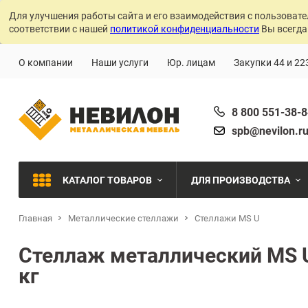
Для улучшения работы сайта и его взаимодействия с пользовате
соответствии с нашей
политикой конфиденциальности
Вы всегда
О компании
Наши услуги
Юр. лицам
Закупки 44 и 22
8 800 551-38-
spb@nevilon.r
КАТАЛОГ ТОВАРОВ
ДЛЯ ПРОИЗВОДСТВА
Главная
Металлические стеллажи
Стеллажи MS U
Швейное производств
МЕТАЛЛИЧЕСКИЕ СТЕЛЛАЖИ
Стеллаж металлический MS U
Металлообработка
кг
МЕТАЛЛИЧЕСКИЕ ШКАФЫ
Сварочное производст
Производства с ЧПУ