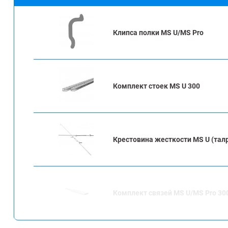
Клипса полки MS U/MS Pro
Комплект стоек MS U 300
Крестовина жесткости MS U (тал
Комплект связей MS U/MS Pro 30