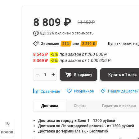
а
Для бумаг и папок с
нета
документами
ниченного доступа
Офисная мебель для бизнес-центра
8 809 ₽
Для рассады и цветов
11 100 ₽
ой архив
Офисная мебель лофт
 еще
Показать еще
▼
▼
НДС 22% включен в стоимость
Офисная мебель для производства
УЗКЕ
ПО БРЕНДУ
Экономия
21%
или
2 291
₽
Купить через тен
полку
Невилон
Офисная мебель для склада
8 545
₽
при заказе от
300 000
₽
 полку
Практик
-3%
8 369
₽
при заказе от
1 000 000
₽
-5%
 полку
Диком
Офисная мебель на металлокаркасе
 полку
Пакс-Металл
В корзину
Купить в 1 клик
 полку
Металл-Завод
Офисная мебель для госучреждений
 полку
ДВК
Избранное
Нашли дешевле?
Сравнение
 еще
Показать еще
▼
▼
Доставка
Оплата
Гарантия и возврат
ИНЕ
ПО ГЛУБИНЕ
Доставка по городу в Зоне-1 - 1200 рублей
200 мм
10
Доставка по Ленинградской области - от 1200 рублей
300 мм
Доставка до терминала ТК - Бесплатно
полок
350 мм