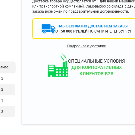
Доставка товара осуществляется от 1 дня нашей машино
400 мм
или транспортной компанией. Самовывоз со склада в ден
заказа возможен по предварительной договоренности.
450 мм
500 мм
МЫ БЕСПЛАТНО ДОСТАВЛЯЕМ ЗАКАЗЫ
 еще
Показать еще
▼
▼
ОТ
50 000 РУБЛЕЙ
ПО САНКТ-ПЕТЕРБУРГУ!
ЗОПОДЪЕМНОСТИ
ПО ЦВЕТУ
Подробнее о доставке
о 750 кг)
Чёрные
узовые (до 2500
Серые
СПЕЦИАЛЬНЫЕ УСЛОВИЯ
Лофт
ДЛЯ КОРПОРАТИВНЫХ
ол-во
 (до 5000 кг)
КЛИЕНТОВ B2B
(до 10000 кг)
2
2
1
ЫЛЕЙ (ВОДЫ)
КОНСОЛЬНЫЕ
3
утылей
Консольные
односторонние
бутылей
Консольные
двухсторонние