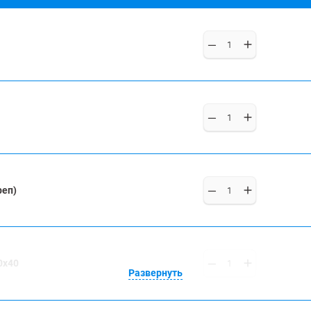
реп)
0x40
Развернуть