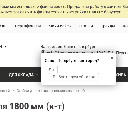
лями мы используем файлы cookie. Продолжая работу с сайтом, Вы
 можете отключить файлы cookie в настройках Вашего браузера.
3 ФЗ
Сертификаты
Мини-кейсы
Статьи
Бренды
Ко
84
Ваш регион:
Санкт-Петербург
наб. Обводного канала д.118АБ, БЦ «Персп
u
✖
Санкт-Петербург ваш город?
Да
ДЛЯ СКЛАДА
ДЛЯ РАЗДЕВАЛОК
ДЛЯ АРХИВА
Выбрать другой город
лажей
о
Промышленный склад
Стойки для металлических стеллажей
Раздевалка на производственном пр
Архив пост
ПО МОДЕЛИ
ПО ТИПУ
ПО НАЗ
MS Standart
Полочные
Для скла
я 1800 мм (к-т)
Склад временного хранения
Раздевалка на пищевом производств
Архивохра
MS Strong
Архивные
Для прои
во
Склад транспортной компании
Раздевалка в медицинском учрежде
Архив прое
MS Hard
Паллетные
Для стро
магазин
MS U
Фронтальные
Холодильный склад
Раздевалка на складе
Архив мед