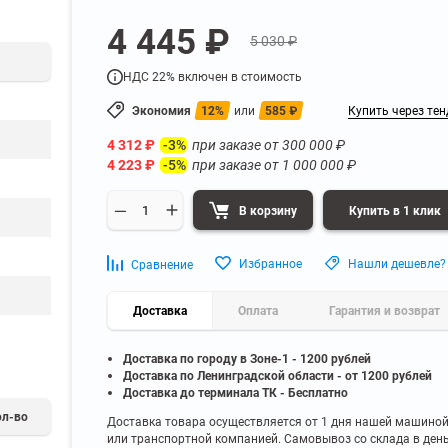
а
Для бумаг и папок с
4 445 ₽
нета
документами
5 030 ₽
ниченного доступа
Офисная мебель для бизнес-центра
Для рассады и цветов
НДС 22% включен в стоимость
ой архив
Офисная мебель лофт
 еще
Показать еще
▼
▼
Экономия
12%
или
585
₽
Купить через тен
Офисная мебель для производства
УЗКЕ
ПО БРЕНДУ
4 312
₽
при заказе от
300 000
₽
-3%
полку
Невилон
4 223
₽
при заказе от
1 000 000
₽
-5%
Офисная мебель для склада
 полку
Практик
 полку
Диком
В корзину
Купить в 1 клик
Офисная мебель на металлокаркасе
 полку
Пакс-Металл
 полку
Металл-Завод
Офисная мебель для госучреждений
Избранное
Нашли дешевле?
Сравнение
 полку
ДВК
 еще
Показать еще
▼
▼
Доставка
Оплата
Гарантия и возврат
Доставка по городу в Зоне-1 - 1200 рублей
ИНЕ
ПО ГЛУБИНЕ
Доставка по Ленинградской области - от 1200 рублей
200 мм
Доставка до терминала ТК - Бесплатно
300 мм
ол-во
Доставка товара осуществляется от 1 дня нашей машино
или транспортной компанией. Самовывоз со склада в ден
350 мм