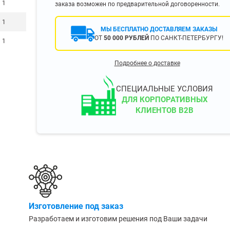
1
заказа возможен по предварительной договоренности.
400 мм
1
450 мм
МЫ БЕСПЛАТНО ДОСТАВЛЯЕМ ЗАКАЗЫ
500 мм
ОТ
50 000 РУБЛЕЙ
ПО САНКТ-ПЕТЕРБУРГУ!
1
 еще
Показать еще
▼
▼
Подробнее о доставке
ЗОПОДЪЕМНОСТИ
ПО ЦВЕТУ
о 750 кг)
Чёрные
СПЕЦИАЛЬНЫЕ УСЛОВИЯ
узовые (до 2500
Серые
ДЛЯ КОРПОРАТИВНЫХ
КЛИЕНТОВ B2B
Лофт
 (до 5000 кг)
(до 10000 кг)
ЫЛЕЙ (ВОДЫ)
КОНСОЛЬНЫЕ
утылей
Консольные
Изготовление под заказ
односторонние
бутылей
Разработаем и изготовим решения под Ваши задачи
Консольные
двухсторонние