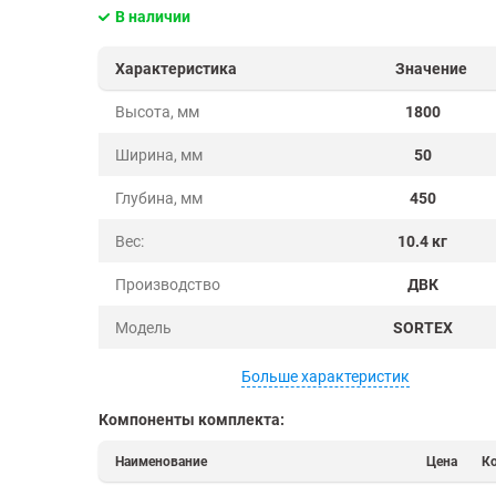
Для офис
В наличии
SB
Набивные (глубинные)
Для каби
SBL
Консольные
я мастерская
Склад магазина
Раздевалка в автосервисе и СТО
Архив огра
Для ПВЗ
Характеристика
Значение
Показать еще
Показать еще
▼
▼
ники
Склад топлива и ГСМ
Раздевалка для рабочих в бытовке
Передвижн
Показать
Высота, мм
1800
о
Склад труб и металлопроката
Раздевалка для сотрудников в отеле
ПО ТИПУ МОНТАЖА
ПО КОНСТРУКЦИИ
ПО НАГР
Ширина, мм
50
На болтах
С ячейками
50 кг на 
оизводство
Склад крепежа и мелких деталей
Раздевалка в ресторане
На зацепах
С ящиками
100 кг на
Глубина, мм
450
На винтах
С вешалкой
150 кг на
Склад запчастей
Раздевалка в фитнес клубе
Вес:
10.4 кг
Безболтовые
С колесами
200 кг на
Сборные
С выкатными
300 кг на
Аптечный склад
Производство
Раздевалка для персонала
ДВК
платформами
Разборные
400 кг на
Модель
SORTEX
Склад готовой продукции
С настилом
Показать
Показать еще
▼
Больше характеристик
Склад сырья и материалов
КОМПЛЕКТУЮЩИЕ
ПО ВЫСОТЕ
ПО ШИР
Компоненты комплекта:
Стойки
500 мм
600 мм
Металлические полки
1000 мм
700 мм
Наименование
Цена
К
Балки
1200 мм
750 мм