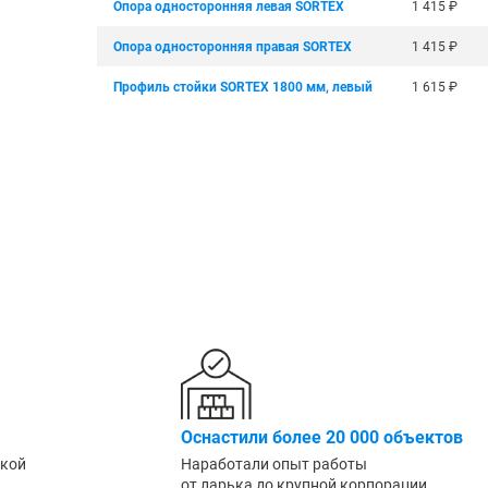
Опора односторонняя левая SORTEX
1 415
₽
Крепеж
1500 мм
900 мм
Опора односторонняя правая SORTEX
1 415
₽
Подпятники
1600 мм
1000 мм
Разделители для полок
1800 мм
1200 мм
Профиль стойки SORTEX 1800 мм, левый
1 615
₽
Показать еще
Показать еще
Показать
▼
▼
ПО КОЛ-ВУ ПОЛОК
ПО МАТЕРИАЛУ /
ПО ГРУ
1
ПОКРЫТИЮ
Легкие (д
Порошковое покрытие
2
Среднегр
Оцинкованные
кг)
3
Металл + дерево
Грузовые
4
Антикоррозийное
Тяжелые 
5
6
Показать еще
▼
ПО РАЗМЕРУ
ШИН/КОЛЕС
ДЛЯ БУТ
Узкие
Для 8 шин
Для 5л б
Оснастили более 20 000 объектов
Широкие
Для 12 колёс
Для 19л 
ской
Наработали опыт работы
Маленькие
от ларька до крупной корпорации