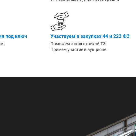
Большие
я под ключ
Участвуем в закупках 44 и 223 ФЗ
им.
Поможем с подготовкой ТЗ.
Примем участие в аукционе.