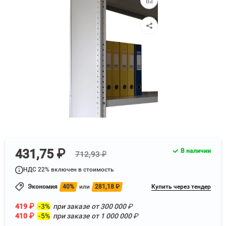
к
сравнению
431,75 ₽
В наличии
712,93 ₽
НДС 22% включен в стоимость
Экономия
40%
или
281,18
₽
Купить через тендер
419
₽
-3%
при заказе от
300 000
₽
410
₽
-5%
при заказе от
1 000 000
₽