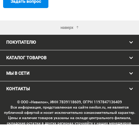
Задать вопрос
наверх
ПОКУПАТЕЛЮ
КАТАЛОГ ТОВАРОВ
МЫ В СЕТИ
КОНТАКТЫ
© ООО «Невилон», ИНН 7839118609, ОГРН 1197847136409
Вся информация, представленная на сайте nevilon.ru, не является
публичной офертой и носит исключительно ознакомительный характер.
Цены и наличие товаров указаны на складе центрального филиала,
складские остатки в других регионах уточняйте у наших менеджеров.
Изображение товаров может отличаться от продукции «вживую».
Производитель имеет право без предварительного согласования