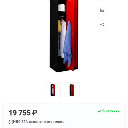
избранное
Добавить
к
сравнению
19 755 ₽
В наличии
НДС 22% включен в стоимость