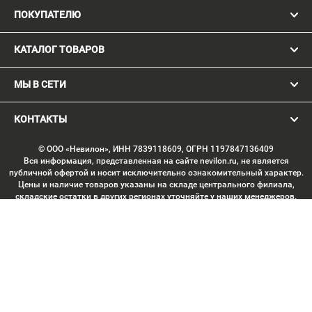
ПОКУПАТЕЛЮ
КАТАЛОГ ТОВАРОВ
МЫ В СЕТИ
КОНТАКТЫ
© ООО «Невилон», ИНН 7839118609, ОГРН 1197847136409
Вся информация, представленная на сайте nevilon.ru, не является
публичной офертой и носит исключительно ознакомительный характер.
Цены и наличие товаров указаны на складе центрального филиала,
складские остатки в других регионах уточняйте у наших менеджеров.
Изображение товаров может отличаться от продукции «вживую».
Производитель имеет право без предварительного согласования
вносить изменения в конструкцию изделий, не ухудшающие их
потребительских качеств, с целью улучшения технических
характеристик. Копирование данных с сайта без письменного
согласования запрещено. Любое использование материалов сайта,
включая тексты, изображения, элементы дизайна, структуру страниц,
подбор и расположение материалов, допускается только с письменного
согласия правообладателя. Минимальная сумма заказа через корзину —