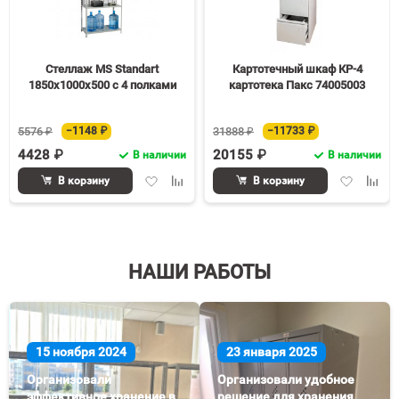
Стеллаж MS Standart
Картотечный шкаф КР-4
1850х1000х500 c 4 полками
картотека Пакс 74005003
5576 ₽
−1148 ₽
31888 ₽
−11733 ₽
4428 ₽
20155 ₽
В наличии
В наличии
Добавить
Добавить
Добавить
Доба
В корзину
В корзину
в
к
в
к
избранное
сравнению
избранное
срав
НАШИ РАБОТЫ
15 ноября 2024
23 января 2025
Организовали
Организовали удобное
эффективное хранение в
решение для хранения