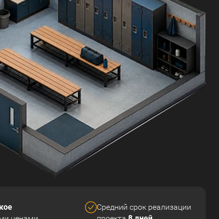
кое
Средний срок реализации
8 дней
ми ценами
проекта