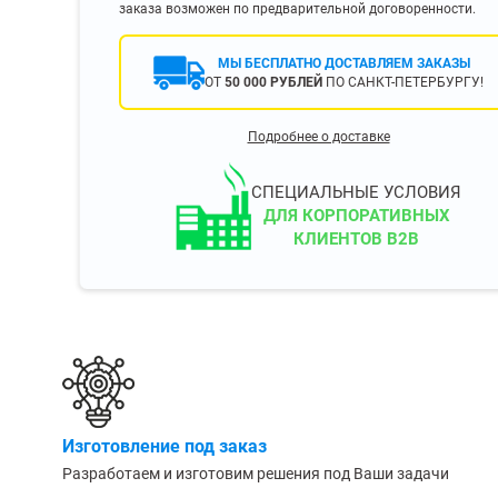
заказа возможен по предварительной договоренности.
400 мм
450 мм
МЫ БЕСПЛАТНО ДОСТАВЛЯЕМ ЗАКАЗЫ
500 мм
ОТ
50 000 РУБЛЕЙ
ПО САНКТ-ПЕТЕРБУРГУ!
 еще
Показать еще
▼
▼
Подробнее о доставке
ЗОПОДЪЕМНОСТИ
ПО ЦВЕТУ
о 750 кг)
Чёрные
СПЕЦИАЛЬНЫЕ УСЛОВИЯ
узовые (до 2500
Серые
ДЛЯ КОРПОРАТИВНЫХ
КЛИЕНТОВ B2B
Лофт
 (до 5000 кг)
(до 10000 кг)
ЫЛЕЙ (ВОДЫ)
КОНСОЛЬНЫЕ
утылей
Консольные
Изготовление под заказ
односторонние
бутылей
Разработаем и изготовим решения под Ваши задачи
Консольные
двухсторонние