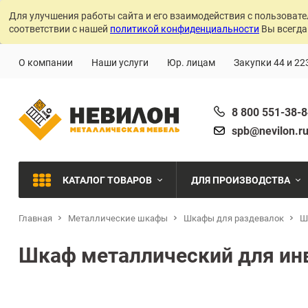
Для улучшения работы сайта и его взаимодействия с пользовате
соответствии с нашей
политикой конфиденциальности
Вы всегда
О компании
Наши услуги
Юр. лицам
Закупки 44 и 22
8 800 551-38-
spb@nevilon.r
КАТАЛОГ ТОВАРОВ
ДЛЯ ПРОИЗВОДСТВА
Главная
Металлические шкафы
Шкафы для раздевалок
Швейное производств
Ш
МЕТАЛЛИЧЕСКИЕ СТЕЛЛАЖИ
Шкаф металлический для ин
Металлообработка
МЕТАЛЛИЧЕСКИЕ ШКАФЫ
Сварочное производст
Производства с ЧПУ