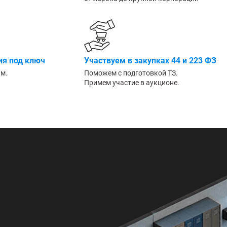
Большие
я под ключ
Участвуем в закупках 44 и 223 ФЗ
им.
Поможем с подготовкой ТЗ.
Примем участие в аукционе.