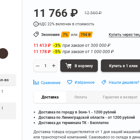
а
Для бумаг и папок с
11 766 ₽
нета
документами
12 560 ₽
ниченного доступа
Офисная мебель для бизнес-центра
Для рассады и цветов
НДС 22% включен в стоимость
ой архив
Офисная мебель лофт
 еще
Показать еще
▼
▼
Экономия
7%
или
794
₽
Купить через тен
Офисная мебель для производства
УЗКЕ
ПО БРЕНДУ
11 413
₽
при заказе от
300 000
₽
-3%
полку
Невилон
11 178
₽
при заказе от
1 000 000
₽
-5%
Офисная мебель для склада
 полку
Практик
 полку
Диком
В корзину
Купить в 1 клик
Офисная мебель на металлокаркасе
 полку
Пакс-Металл
 полку
Металл-Завод
ол-во
Офисная мебель для госучреждений
Избранное
Нашли дешевле?
Сравнение
 полку
ДВК
1
 еще
Показать еще
▼
▼
Доставка
Оплата
Гарантия и возврат
1
Доставка по городу в Зоне-1 - 1200 рублей
ИНЕ
ПО ГЛУБИНЕ
Доставка по Ленинградской области - от 1200 рублей
200 мм
Доставка до терминала ТК - Бесплатно
300 мм
Доставка товара осуществляется от 1 дня нашей машино
или транспортной компанией. Самовывоз со склада в ден
350 мм