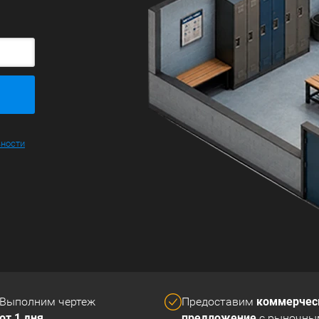
ьности
коммерчес
Выполним чертеж
Предоставим
от 1 дня
предложение
с рыночны