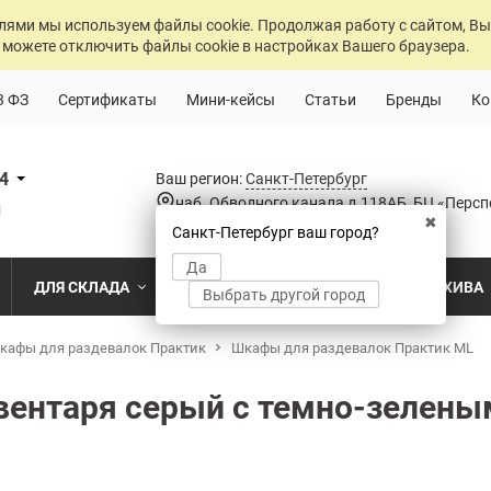
лями мы используем файлы cookie. Продолжая работу с сайтом, Вы
 можете отключить файлы cookie в настройках Вашего браузера.
3 ФЗ
Сертификаты
Мини-кейсы
Статьи
Бренды
Ко
84
Ваш регион:
Санкт-Петербург
наб. Обводного канала д.118АБ, БЦ «Персп
u
✖
Санкт-Петербург ваш город?
Да
ДЛЯ СКЛАДА
ДЛЯ РАЗДЕВАЛОК
ДЛЯ АРХИВА
Выбрать другой город
о
кафы для раздевалок Практик
Промышленный склад
Раздевалка на производственном пр
Шкафы для раздевалок Практик ML
Архив пост
ПО МОДЕЛИ
ПО ТИПУ
ПО НАЗ
MS Standart
Полочные
Для скла
вентаря серый с темно-зелены
Склад временного хранения
Раздевалка на пищевом производств
Архивохра
MS Strong
Архивные
Для прои
во
Склад транспортной компании
Раздевалка в медицинском учрежде
Архив прое
MS Hard
Паллетные
Для стро
магазин
MS U
Фронтальные
Холодильный склад
Раздевалка на складе
Архив мед