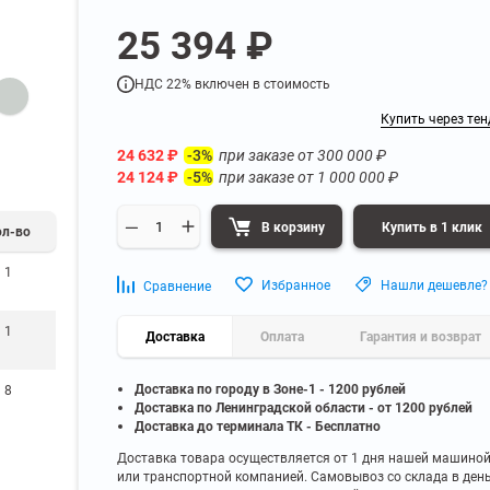
а
Для бумаг и папок с
25 394 ₽
нета
документами
ниченного доступа
Офисная мебель для бизнес-центра
Для рассады и цветов
НДС 22% включен в стоимость
ой архив
Офисная мебель лофт
 еще
Показать еще
▼
▼
Купить через тен
Офисная мебель для производства
УЗКЕ
ПО БРЕНДУ
24 632
₽
при заказе от
300 000
₽
-3%
полку
Невилон
24 124
₽
при заказе от
1 000 000
₽
-5%
Офисная мебель для склада
 полку
Практик
 полку
Диком
В корзину
Купить в 1 клик
ол-во
Офисная мебель на металлокаркасе
 полку
Пакс-Металл
1
 полку
Металл-Завод
Офисная мебель для госучреждений
Избранное
Нашли дешевле?
Сравнение
 полку
ДВК
1
 еще
Показать еще
▼
Доставка
▼
Оплата
Гарантия и возврат
Доставка по городу в Зоне-1 - 1200 рублей
8
ИНЕ
ПО ГЛУБИНЕ
Доставка по Ленинградской области - от 1200 рублей
200 мм
Доставка до терминала ТК - Бесплатно
300 мм
Доставка товара осуществляется от 1 дня нашей машино
или транспортной компанией. Самовывоз со склада в ден
350 мм