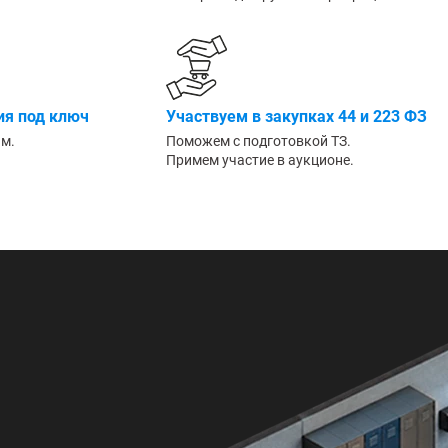
Большие
я под ключ
Участвуем в закупках 44 и 223 ФЗ
им.
Поможем с подготовкой ТЗ.
Примем участие в аукционе.