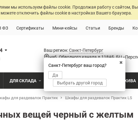
лями мы используем файлы cookie. Продолжая работу с сайтом, Вы
 можете отключить файлы cookie в настройках Вашего браузера.
3 ФЗ
Сертификаты
Мини-кейсы
Статьи
Бренды
Ко
84
Ваш регион:
Санкт-Петербург
наб. Обводного канала д.118АБ, БЦ «Персп
u
✖
Санкт-Петербург ваш город?
Да
ДЛЯ СКЛАДА
ДЛЯ РАЗДЕВАЛОК
ДЛЯ АРХИВА
Выбрать другой город
о
кафы для раздевалок Практик
Промышленный склад
Раздевалка на производственном пр
Шкафы для раздевалок Практик LS
Архив пост
ПО МОДЕЛИ
ПО ТИПУ
ПО НАЗ
MS Standart
Полочные
Для скла
чных вещей черный с желтым
Склад временного хранения
Раздевалка на пищевом производств
Архивохра
MS Strong
Архивные
Для прои
во
Склад транспортной компании
Раздевалка в медицинском учрежде
Архив прое
MS Hard
Паллетные
Для стро
магазин
MS U
Фронтальные
Холодильный склад
Раздевалка на складе
Архив мед