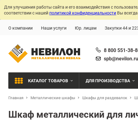
Для улучшения работы сайта и его взаимодействия с пользовате
соответствии с нашей
политикой конфиденциальности
Вы всегда
О компании
Наши услуги
Юр. лицам
Закупки 44 и 22
8 800 551-38-
spb@nevilon.r
КАТАЛОГ ТОВАРОВ
ДЛЯ ПРОИЗВОДСТВА
Главная
Металлические шкафы
Шкафы для раздевалок
Швейное производств
Ш
МЕТАЛЛИЧЕСКИЕ СТЕЛЛАЖИ
Шкаф металлический для ли
Металлообработка
МЕТАЛЛИЧЕСКИЕ ШКАФЫ
Сварочное производст
Производства с ЧПУ