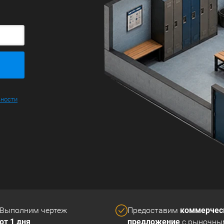
ьности
коммерчес
Выполним чертеж
Предоставим
от 1 дня
предложение
с рыночны