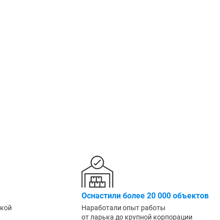
Крепеж
1500 мм
900 мм
Подпятники
1600 мм
1000 мм
Разделители для полок
1800 мм
1200 мм
Показать еще
Показать еще
Показать
▼
▼
ПО КОЛ-ВУ ПОЛОК
ПО МАТЕРИАЛУ /
ПО ГРУ
1
ПОКРЫТИЮ
Легкие (д
Порошковое покрытие
2
Среднегр
Оцинкованные
кг)
3
Металл + дерево
Грузовые
4
Антикоррозийное
Тяжелые 
5
6
Показать еще
▼
ПО РАЗМЕРУ
ШИН/КОЛЕС
ДЛЯ БУТ
Узкие
Для 8 шин
Для 5л б
Оснастили более 20 000 объектов
Широкие
Для 12 колёс
Для 19л 
ской
Наработали опыт работы
Маленькие
от ларька до крупной корпорации