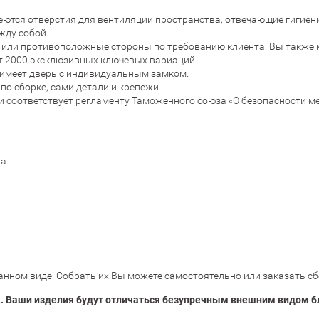
еются отверстия для вентиляции пространства, отвечающие гигие
жду собой.
 или противоположные стороны по требованию клиента. Вы также м
т 2000 эксклюзивных ключевых вариаций.
х имеет дверь с индивидуальным замком.
по сборке, сами детали и крепежи.
и соответствует регламенту Таможенного союза «О безопасности м
ка
нном виде. Собрать их Вы можете самостоятельно или заказать сб
. Ваши изделия будут отличаться безупречным внешним видом б