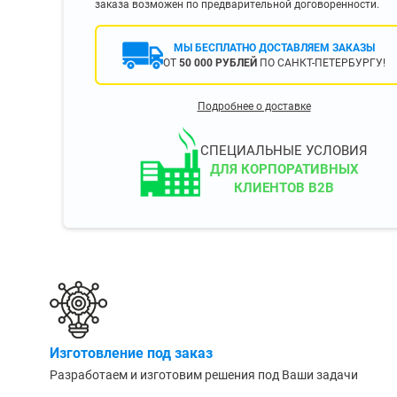
заказа возможен по предварительной договоренности.
400 мм
450 мм
МЫ БЕСПЛАТНО ДОСТАВЛЯЕМ ЗАКАЗЫ
ОТ
50 000 РУБЛЕЙ
ПО САНКТ-ПЕТЕРБУРГУ!
500 мм
 еще
Показать еще
▼
▼
Подробнее о доставке
ЗОПОДЪЕМНОСТИ
ПО ЦВЕТУ
о 750 кг)
Чёрные
СПЕЦИАЛЬНЫЕ УСЛОВИЯ
узовые (до 2500
Серые
ДЛЯ КОРПОРАТИВНЫХ
КЛИЕНТОВ B2B
Лофт
 (до 5000 кг)
(до 10000 кг)
ЫЛЕЙ (ВОДЫ)
КОНСОЛЬНЫЕ
утылей
Консольные
Изготовление под заказ
односторонние
бутылей
Разработаем и изготовим решения под Ваши задачи
Консольные
двухсторонние