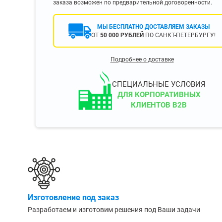
заказа возможен по предварительной договоренности.
400 мм
450 мм
МЫ БЕСПЛАТНО ДОСТАВЛЯЕМ ЗАКАЗЫ
ОТ
50 000 РУБЛЕЙ
ПО САНКТ-ПЕТЕРБУРГУ!
500 мм
 еще
Показать еще
▼
▼
Подробнее о доставке
ЗОПОДЪЕМНОСТИ
ПО ЦВЕТУ
о 750 кг)
Чёрные
СПЕЦИАЛЬНЫЕ УСЛОВИЯ
узовые (до 2500
Серые
ДЛЯ КОРПОРАТИВНЫХ
КЛИЕНТОВ B2B
Лофт
 (до 5000 кг)
(до 10000 кг)
ЫЛЕЙ (ВОДЫ)
КОНСОЛЬНЫЕ
утылей
Консольные
Изготовление под заказ
односторонние
бутылей
Разработаем и изготовим решения под Ваши задачи
Консольные
двухсторонние