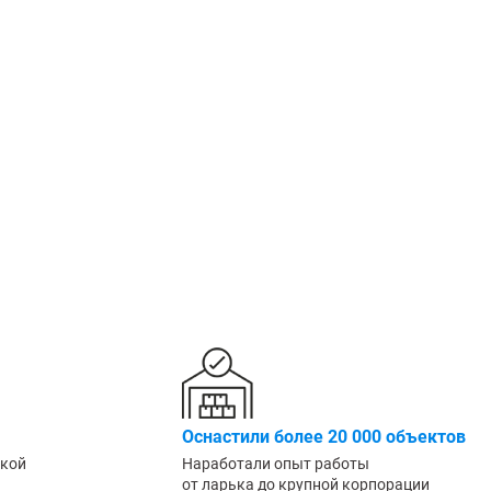
Крепеж
1500 мм
900 мм
Подпятники
1600 мм
1000 мм
Разделители для полок
1800 мм
1200 мм
Показать еще
Показать еще
Показать
▼
▼
ПО КОЛ-ВУ ПОЛОК
ПО МАТЕРИАЛУ /
ПО ГРУ
1
ПОКРЫТИЮ
Легкие (д
Порошковое покрытие
2
Среднегр
Оцинкованные
кг)
3
Металл + дерево
Грузовые
4
Антикоррозийное
Тяжелые 
5
6
Показать еще
▼
ПО РАЗМЕРУ
ШИН/КОЛЕС
ДЛЯ БУТ
Узкие
Для 8 шин
Для 5л б
Оснастили более 20 000 объектов
Широкие
Для 12 колёс
Для 19л 
ской
Наработали опыт работы
Маленькие
от ларька до крупной корпорации