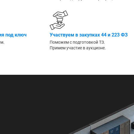
Большие
я под ключ
Участвуем в закупках 44 и 223 ФЗ
им.
Поможем с подготовкой ТЗ.
Примем участие в аукционе.