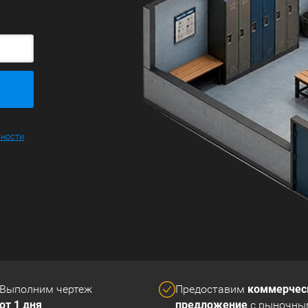
ьности
коммерчес
Выполним чертеж
Предоставим
от 1 дня
предложение
с рыночны