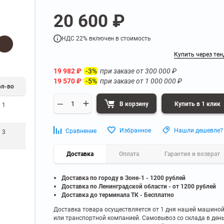
а
Для бумаг и папок с
20 600 ₽
нета
документами
ниченного доступа
Офисная мебель для бизнес-центра
Для рассады и цветов
НДС 22% включен в стоимость
ой архив
Офисная мебель лофт
 еще
Показать еще
▼
▼
Купить через тен
Офисная мебель для производства
УЗКЕ
ПО БРЕНДУ
19 982
₽
при заказе от
300 000
₽
-3%
полку
Невилон
19 570
₽
при заказе от
1 000 000
₽
-5%
Офисная мебель для склада
ол-во
 полку
Практик
 полку
Диком
В корзину
Купить в 1 клик
1
Офисная мебель на металлокаркасе
 полку
Пакс-Металл
 полку
Металл-Завод
Офисная мебель для госучреждений
Избранное
Нашли дешевле?
Сравнение
3
 полку
ДВК
 еще
Показать еще
▼
Доставка
▼
Оплата
Гарантия и возврат
Доставка по городу в Зоне-1 - 1200 рублей
ИНЕ
ПО ГЛУБИНЕ
Доставка по Ленинградской области - от 1200 рублей
200 мм
Доставка до терминала ТК - Бесплатно
300 мм
Доставка товара осуществляется от 1 дня нашей машино
или транспортной компанией. Самовывоз со склада в ден
350 мм