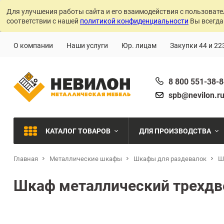
Для улучшения работы сайта и его взаимодействия с пользовате
соответствии с нашей
политикой конфиденциальности
Вы всегда
О компании
Наши услуги
Юр. лицам
Закупки 44 и 22
8 800 551-38-
spb@nevilon.r
КАТАЛОГ ТОВАРОВ
ДЛЯ ПРОИЗВОДСТВА
Главная
Металлические шкафы
Шкафы для раздевалок
Швейное производств
Ш
МЕТАЛЛИЧЕСКИЕ СТЕЛЛАЖИ
Шкаф металлический трехдв
Металлообработка
МЕТАЛЛИЧЕСКИЕ ШКАФЫ
Сварочное производст
Производства с ЧПУ