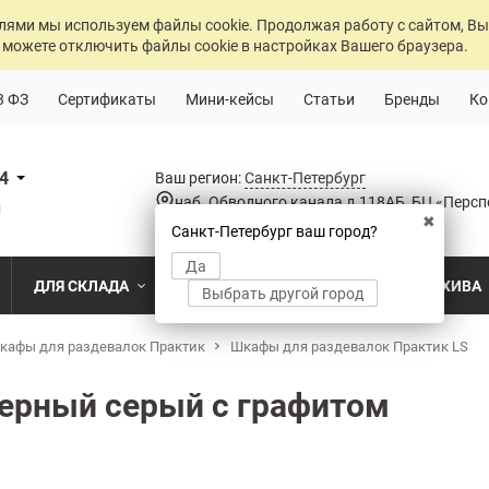
лями мы используем файлы cookie. Продолжая работу с сайтом, Вы
 можете отключить файлы cookie в настройках Вашего браузера.
3 ФЗ
Сертификаты
Мини-кейсы
Статьи
Бренды
Ко
84
Ваш регион:
Санкт-Петербург
наб. Обводного канала д.118АБ, БЦ «Персп
u
✖
Санкт-Петербург ваш город?
Да
ДЛЯ СКЛАДА
ДЛЯ РАЗДЕВАЛОК
ДЛЯ АРХИВА
Выбрать другой город
о
кафы для раздевалок Практик
Промышленный склад
Раздевалка на производственном пр
Шкафы для раздевалок Практик LS
Архив пост
ПО МОДЕЛИ
ПО ТИПУ
ПО НАЗ
MS Standart
Полочные
Для скла
ерный серый с графитом
Склад временного хранения
Раздевалка на пищевом производств
Архивохра
MS Strong
Архивные
Для прои
во
Склад транспортной компании
Раздевалка в медицинском учрежде
Архив прое
MS Hard
Паллетные
Для стро
магазин
MS U
Фронтальные
Холодильный склад
Раздевалка на складе
Архив мед