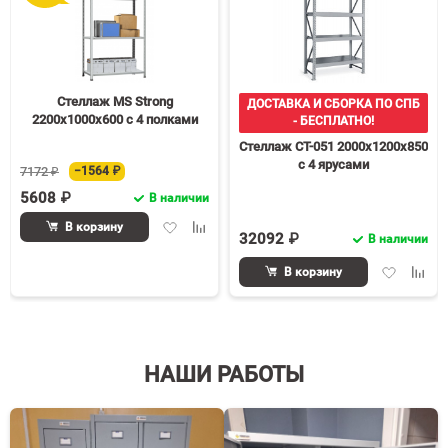
Стеллаж MS Strong
ДОСТАВКА И СБОРКА ПО СПБ
2200х1000х600 c 4 полками
- БЕСПЛАТНО!
Стеллаж СТ-051 2000х1200х850
с 4 ярусами
7172 ₽
−1564 ₽
5608 ₽
В наличии
Добавить
Добавить
В корзину
32092 ₽
В наличии
в
к
избранное
сравнению
Добавить
Доба
В корзину
в
к
избранное
срав
НАШИ РАБОТЫ