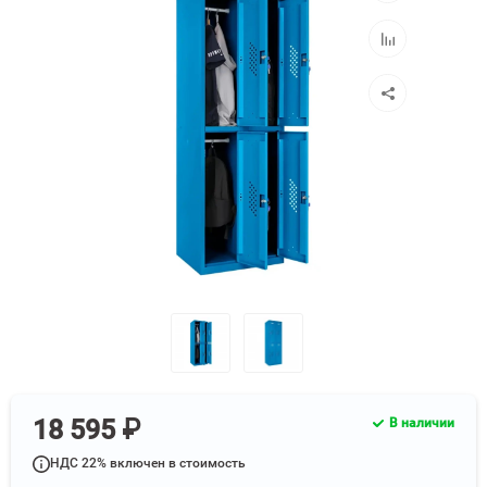
избранное
Добавить
к
сравнению
18 595 ₽
В наличии
НДС 22% включен в стоимость