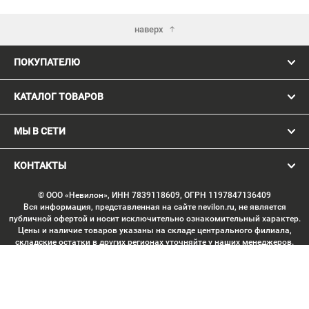
наверх
ПОКУПАТЕЛЮ
КАТАЛОГ ТОВАРОВ
МЫ В СЕТИ
КОНТАКТЫ
© ООО «Невилон», ИНН 7839118609, ОГРН 1197847136409
Вся информация, представленная на сайте nevilon.ru, не является
публичной офертой и носит исключительно ознакомительный характер.
Цены и наличие товаров указаны на складе центрального филиала,
складские остатки в других регионах уточняйте у наших менеджеров.
Изображение товаров может отличаться от продукции «вживую».
Производитель имеет право без предварительного согласования
вносить изменения в конструкцию изделий, не ухудшающие их
потребительских качеств, с целью улучшения технических
характеристик. Копирование данных с сайта без письменного