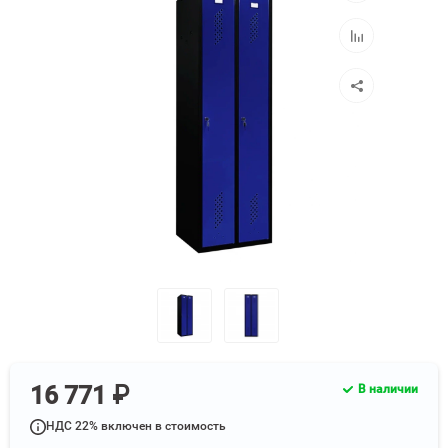
избранное
Добавить
к
сравнению
16 771 ₽
В наличии
НДС 22% включен в стоимость