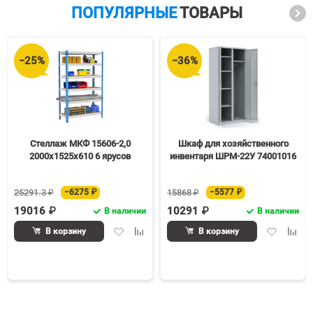
ПОПУЛЯРНЫЕ
ТОВАРЫ
−25%
−36%
Стеллаж МКФ 15606-2,0
Шкаф для хозяйственного
2000х1525х610 6 ярусов
инвентаря ШРМ-22У 74001016
25291.3 ₽
−6275 ₽
15868 ₽
−5577 ₽
19016 ₽
10291 ₽
В наличии
В наличии
Добавить
Добавить
Добавить
Доба
В корзину
В корзину
в
к
в
к
избранное
сравнению
избранное
срав