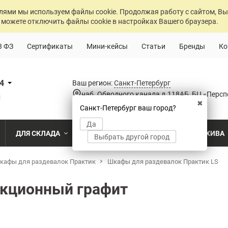
лями мы используем файлы cookie. Продолжая работу с сайтом, Вы
 можете отключить файлы cookie в настройках Вашего браузера.
3 ФЗ
Сертификаты
Мини-кейсы
Статьи
Бренды
Ко
84
Ваш регион:
Санкт-Петербург
наб. Обводного канала д.118АБ, БЦ «Персп
u
✖
Санкт-Петербург ваш город?
Да
ДЛЯ СКЛАДА
ДЛЯ РАЗДЕВАЛОК
ДЛЯ АРХИВА
Выбрать другой город
о
кафы для раздевалок Практик
Промышленный склад
Раздевалка на производственном пр
Шкафы для раздевалок Практик LS
Архив пост
ПО МОДЕЛИ
ПО ТИПУ
ПО НАЗ
MS Standart
Полочные
Для скла
кционный графит
Склад временного хранения
Раздевалка на пищевом производств
Архивохра
MS Strong
Архивные
Для прои
во
Склад транспортной компании
Раздевалка в медицинском учрежде
Архив прое
MS Hard
Паллетные
Для стро
магазин
MS U
Фронтальные
Холодильный склад
Раздевалка на складе
Архив мед