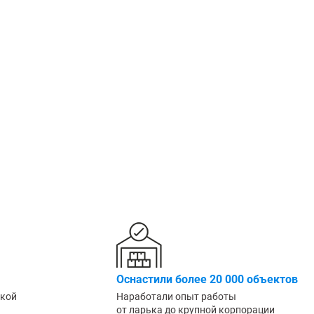
Крепеж
1500 мм
900 мм
Подпятники
1600 мм
1000 мм
Разделители для полок
1800 мм
1200 мм
Показать еще
Показать еще
Показать
▼
▼
ПО КОЛ-ВУ ПОЛОК
ПО МАТЕРИАЛУ /
ПО ГРУ
1
ПОКРЫТИЮ
Легкие (д
Порошковое покрытие
2
Среднегр
Оцинкованные
кг)
3
Металл + дерево
Грузовые
4
Антикоррозийное
Тяжелые 
5
6
Показать еще
▼
ПО РАЗМЕРУ
ШИН/КОЛЕС
ДЛЯ БУТ
Узкие
Для 8 шин
Для 5л б
Оснастили более 20 000 объектов
Широкие
Для 12 колёс
Для 19л 
ской
Наработали опыт работы
Маленькие
от ларька до крупной корпорации