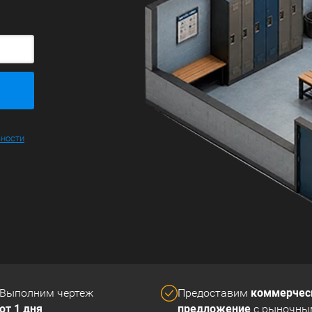
ьности
коммерчес
Выполним чертеж
Предоставим
от 1 дня
предложение
с рыночны