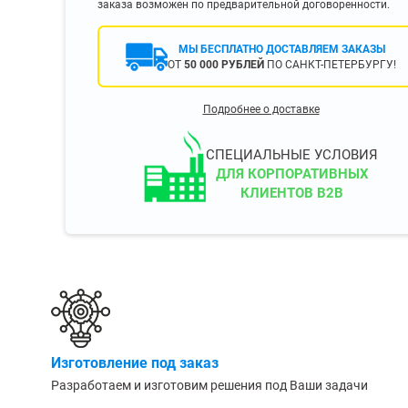
заказа возможен по предварительной договоренности.
400 мм
450 мм
МЫ БЕСПЛАТНО ДОСТАВЛЯЕМ ЗАКАЗЫ
ОТ
50 000 РУБЛЕЙ
ПО САНКТ-ПЕТЕРБУРГУ!
500 мм
 еще
Показать еще
▼
▼
Подробнее о доставке
ЗОПОДЪЕМНОСТИ
ПО ЦВЕТУ
о 750 кг)
Чёрные
СПЕЦИАЛЬНЫЕ УСЛОВИЯ
узовые (до 2500
Серые
ДЛЯ КОРПОРАТИВНЫХ
КЛИЕНТОВ B2B
Лофт
 (до 5000 кг)
(до 10000 кг)
ЫЛЕЙ (ВОДЫ)
КОНСОЛЬНЫЕ
утылей
Консольные
Изготовление под заказ
односторонние
бутылей
Разработаем и изготовим решения под Ваши задачи
Консольные
двухсторонние