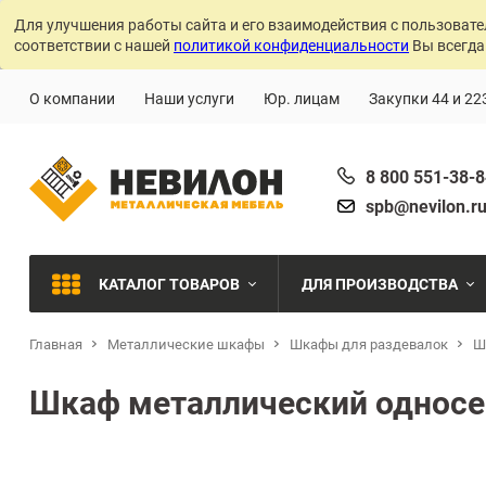
Для улучшения работы сайта и его взаимодействия с пользовате
соответствии с нашей
политикой конфиденциальности
Вы всегда
О компании
Наши услуги
Юр. лицам
Закупки 44 и 22
8 800 551-38-
spb@nevilon.r
КАТАЛОГ ТОВАРОВ
ДЛЯ ПРОИЗВОДСТВА
Главная
Металлические шкафы
Шкафы для раздевалок
Швейное производств
Ш
МЕТАЛЛИЧЕСКИЕ СТЕЛЛАЖИ
Шкаф металлический односе
Металлообработка
МЕТАЛЛИЧЕСКИЕ ШКАФЫ
Сварочное производст
Производства с ЧПУ