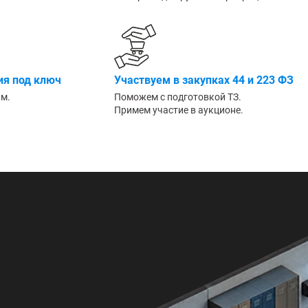
Большие
я под ключ
Участвуем в закупках 44 и 223 ФЗ
им.
Поможем с подготовкой ТЗ.
Примем участие в аукционе.