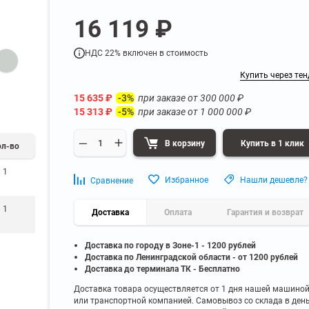
а
Для бумаг и папок с
16 119 ₽
нета
документами
ниченного доступа
Офисная мебель для бизнес-центра
Для рассады и цветов
НДС 22% включен в стоимость
ой архив
Офисная мебель лофт
 еще
Показать еще
▼
▼
Купить через тен
Офисная мебель для производства
УЗКЕ
ПО БРЕНДУ
15 635
₽
при заказе от
300 000
₽
-3%
полку
Невилон
15 313
₽
при заказе от
1 000 000
₽
-5%
Офисная мебель для склада
 полку
Практик
 полку
Диком
В корзину
Купить в 1 клик
ол-во
Офисная мебель на металлокаркасе
 полку
Пакс-Металл
1
 полку
Металл-Завод
Офисная мебель для госучреждений
Избранное
Нашли дешевле?
Сравнение
 полку
ДВК
1
 еще
Показать еще
▼
Доставка
▼
Оплата
Гарантия и возврат
Доставка по городу в Зоне-1 - 1200 рублей
ИНЕ
ПО ГЛУБИНЕ
Доставка по Ленинградской области - от 1200 рублей
200 мм
Доставка до терминала ТК - Бесплатно
300 мм
Доставка товара осуществляется от 1 дня нашей машино
или транспортной компанией. Самовывоз со склада в ден
350 мм