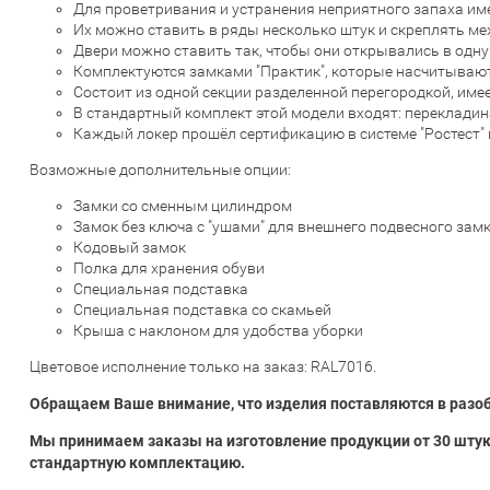
Для проветривания и устранения неприятного запаха им
Их можно ставить в ряды несколько штук и скреплять ме
Двери можно ставить так, чтобы они открывались в одну
Комплектуются замками "Практик", которые насчитываю
Состоит из одной секции разделенной перегородкой, имее
В стандартный комплект этой модели входят: перекладина,
Каждый локер прошёл сертификацию в системе "Ростест" 
Возможные дополнительные опции:
Замки со сменным цилиндром
Замок без ключа с "ушами" для внешнего подвесного зам
Кодовый замок
Полка для хранения обуви
Специальная подставка
Специальная подставка со скамьей
Крыша с наклоном для удобства уборки
Цветовое исполнение только на заказ: RAL7016.
Обращаем Ваше внимание, что изделия поставляются в разоб
Мы принимаем заказы на изготовление продукции от 30 штук
стандартную комплектацию.