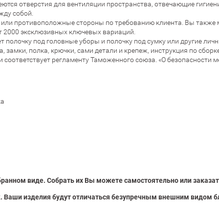
еются отверстия для вентиляции пространства, отвечающие гигие
жду собой.
 или противоположные стороны по требованию клиента. Вы также м
т 2000 эксклюзивных ключевых вариаций.
т полочку под головные уборы и полочку под сумку или другие лич
 замки, полка, крючки, сами детали и крепеж, инструкция по сборке
и соответствует регламенту Таможенного союза. «О безопасности м
ка
ранном виде. Собрать их Вы можете самостоятельно или заказат
. Ваши изделия будут отличаться безупречным внешним видом б