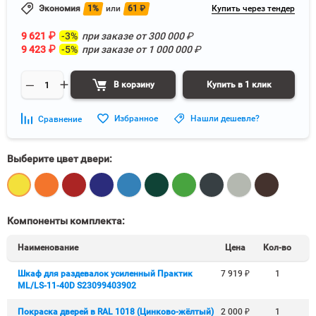
Экономия
1%
или
61
₽
Купить через тендер
9 621
₽
-3%
при заказе от
300 000
₽
9 423
₽
-5%
при заказе от
1 000 000
₽
В корзину
Купить в 1 клик
Избранное
Нашли дешевле?
Сравнение
Выберите цвет двери:
Компоненты комплекта:
Наименование
Цена
Кол-во
Шкаф для раздевалок усиленный Практик
7 919
₽
1
ML/LS-11-40D S23099403902
Покраска дверей в RAL 1018 (Цинково-жёлтый)
2 000
₽
1