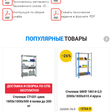
Техническому регламенту
Таможенного союза. «О
безопасности мебельной
Инструкция по сборке
Скачать техническое
продукции ТР ТС
шкафа
задание в формате .PDF
025/2012»/a>
ПОПУЛЯРНЫЕ
ТОВАРЫ
−26%
ДОСТАВКА И СБОРКА ПО СПБ
- БЕСПЛАТНО!
Стеллаж МКФ 18614-2,0
2000х1830х610 4 яруса
Стеллаж СТ-031 цинк
1855х1000х500 4 полки до 200
кг
22559.76 ₽
−5764 ₽