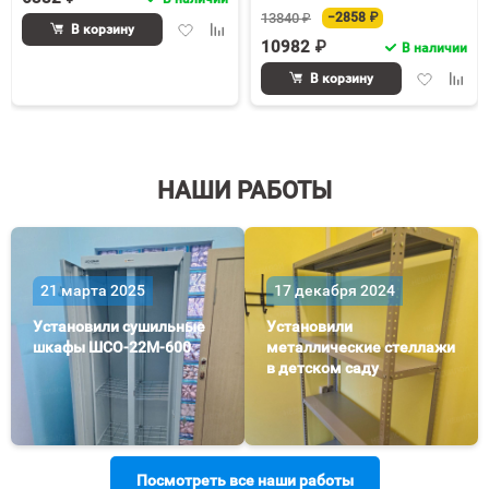
13840 ₽
−2858 ₽
Добавить
Добавить
В корзину
10982 ₽
в
к
В наличии
избранное
сравнению
Добавить
Доба
В корзину
в
к
избранное
срав
НАШИ РАБОТЫ
21 марта 2025
17 декабря 2024
Установили сушильные
Установили
шкафы ШСО-22М-600
металлические стеллажи
в детском саду
Посмотреть все наши работы