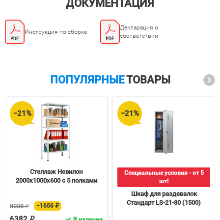
ДОКУМЕНТАЦИЯ
Декларация о
Инструкция по сборке
соответствии
ПОПУЛЯРНЫЕ
ТОВАРЫ
−21%
−21%
Стеллаж Невилон
Специальные условия - от 5
2000х1000х600 c 5 полками
шт!
Шкаф для раздевалок
Стандарт LS-21-80 (1500)
8038 ₽
−1656 ₽
6382 ₽
В наличии