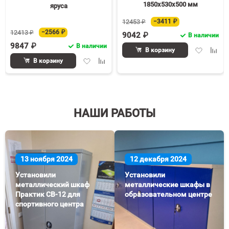
1850х530х500 мм
яруса
12453 ₽
−3411 ₽
12413 ₽
−2566 ₽
9042 ₽
В наличии
9847 ₽
В наличии
Добавить
Доба
В корзину
в
к
Добавить
Добавить
В корзину
избранное
срав
в
к
избранное
сравнению
НАШИ РАБОТЫ
13 ноября 2024
12 декабря 2024
Установили
Установили
металлический шкаф
металлические шкафы в
Практик СВ-12 для
образовательном центре
спортивного центра