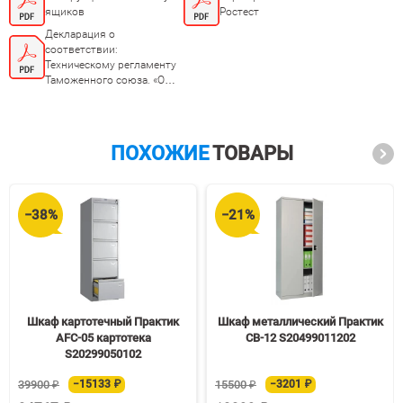
ящиков
Ростест
Декларация о
соответствии:
Техническому регламенту
Таможенного союза. «О
безопасности мебельной
продукции ТР ТС
025/2012»
ПОХОЖИЕ
ТОВАРЫ
−38%
−21%
Шкаф картотечный Практик
Шкаф металлический Практик
AFC-05 картотека
СВ-12 S20499011202
S20299050102
39900 ₽
−15133 ₽
15500 ₽
−3201 ₽