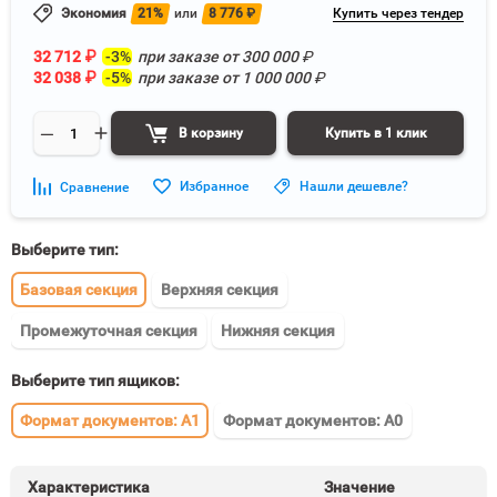
Экономия
21%
или
8 776
₽
Купить через тендер
32 712
₽
-3%
при заказе от
300 000
₽
32 038
₽
-5%
при заказе от
1 000 000
₽
В корзину
Купить в 1 клик
Избранное
Нашли дешевле?
Сравнение
Выберите тип:
Базовая секция
Верхняя секция
Промежуточная секция
Нижняя секция
Выберите тип ящиков:
Формат документов: А1
Формат документов: А0
Характеристика
Значение