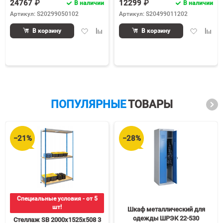
24767 ₽
12299 ₽
В наличии
В наличии
Артикул: S20299050102
Артикул: S20499011202
Добавить
Добавить
Добавить
Доба
В корзину
В корзину
в
к
в
к
избранное
сравнению
избранное
срав
ПОПУЛЯРНЫЕ
ТОВАРЫ
−21%
−28%
Специальные условия - от 5
шт!
Шкаф металлический для
одежды ШРЭК 22-530
Стеллаж SB 2000х1525х508 3