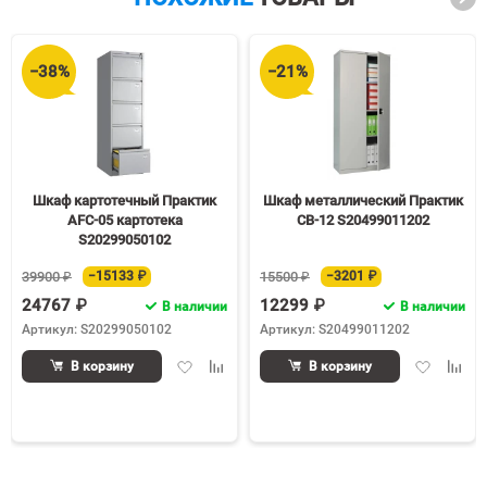
−38%
−21%
Шкаф картотечный Практик
Шкаф металлический Практик
AFC-05 картотека
СВ-12 S20499011202
S20299050102
39900 ₽
−15133 ₽
15500 ₽
−3201 ₽
24767 ₽
12299 ₽
В наличии
В наличии
Артикул: S20299050102
Артикул: S20499011202
Добавить
Добавить
Добавить
Доба
В корзину
В корзину
в
к
в
к
избранное
сравнению
избранное
срав