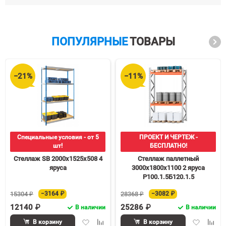
ПОПУЛЯРНЫЕ
ТОВАРЫ
−21%
−11%
Специальные условия - от 5
ПРОЕКТ И ЧЕРТЕЖ -
шт!
БЕСПЛАТНО!
Стеллаж SB 2000х1525х508 4
Стеллаж паллетный
яруса
3000х1800х1100 2 яруса
Р100.1.5Б120.1.5
15304 ₽
−3164 ₽
28368 ₽
−3082 ₽
12140 ₽
25286 ₽
В наличии
В наличии
Добавить
Добавить
Добавить
Доба
В корзину
В корзину