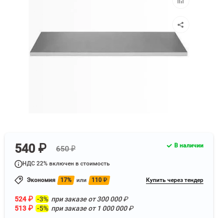
к
сравнению
540 ₽
В наличии
650 ₽
НДС 22% включен в стоимость
Экономия
17%
или
110
₽
Купить через тендер
524
₽
-3%
при заказе от
300 000
₽
513
₽
-5%
при заказе от
1 000 000
₽