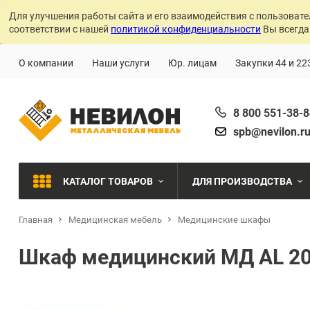
Для улучшения работы сайта и его взаимодействия с пользовате
соответствии с нашей
политикой конфиденциальности
Вы всегда
О компании
Наши услуги
Юр. лицам
Закупки 44 и 22
8 800 551-38-
spb@nevilon.r
КАТАЛОГ ТОВАРОВ
ДЛЯ ПРОИЗВОДСТВА
Главная
Медицинская мебель
Медицинские шкафы
Швейное производств
МЕТАЛЛИЧЕСКИЕ СТЕЛЛАЖИ
Шкаф медицинский МД AL 2
Металлообработка
МЕТАЛЛИЧЕСКИЕ ШКАФЫ
Сварочное производст
Производства с ЧПУ