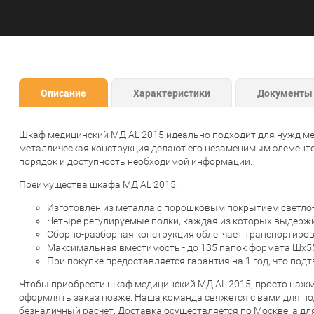
Описание
Характеристики
Документы
Шкаф медицинский МД AL 2015 идеально подходит для нужд ме
металлическая конструкция делают его незаменимым элементо
порядок и доступность необходимой информации.
Преимущества шкафа МД AL 2015:
Изготовлен из металла с порошковым покрытием светло-с
Четыре регулируемые полки, каждая из которых выдержив
Сборно-разборная конструкция облегчает транспортировк
Максимальная вместимость - до 135 папок формата Шх55
При покупке предоставляется гарантия на 1 год, что под
Чтобы приобрести шкаф медицинский МД AL 2015, просто нажми
оформлять заказ позже. Наша команда свяжется с вами для п
безналичный расчет. Доставка осуществляется по Москве, а д