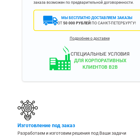
заказа возможен по предварительной договоренности.
400 мм
450 мм
МЫ БЕСПЛАТНО ДОСТАВЛЯЕМ ЗАКАЗЫ
500 мм
ОТ
50 000 РУБЛЕЙ
ПО САНКТ-ПЕТЕРБУРГУ!
 еще
Показать еще
▼
▼
Подробнее о доставке
ЗОПОДЪЕМНОСТИ
ПО ЦВЕТУ
о 750 кг)
Чёрные
СПЕЦИАЛЬНЫЕ УСЛОВИЯ
узовые (до 2500
Серые
ДЛЯ КОРПОРАТИВНЫХ
КЛИЕНТОВ B2B
Лофт
 (до 5000 кг)
(до 10000 кг)
ЫЛЕЙ (ВОДЫ)
КОНСОЛЬНЫЕ
утылей
Консольные
Изготовление под заказ
односторонние
бутылей
Разработаем и изготовим решения под Ваши задачи
Консольные
двухсторонние