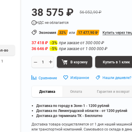
а
Для бумаг и папок с
38 575 ₽
нета
документами
56 052,90 ₽
ниченного доступа
Офисная мебель для бизнес-центра
Для рассады и цветов
НДС не облагается
ой архив
Офисная мебель лофт
 еще
Показать еще
▼
▼
Экономия
32%
или
17 477,90
₽
Купить через тен
Офисная мебель для производства
УЗКЕ
ПО БРЕНДУ
37 418
₽
при заказе от
300 000
₽
-3%
полку
Невилон
36 646
₽
при заказе от
1 000 000
₽
-5%
Офисная мебель для склада
ол-во
 полку
Практик
 полку
Диком
1
В корзину
Купить в 1 клик
Офисная мебель на металлокаркасе
 полку
Пакс-Металл
 полку
Металл-Завод
Офисная мебель для госучреждений
Избранное
Нашли дешевле?
Сравнение
 полку
ДВК
 еще
Показать еще
▼
▼
Доставка
Оплата
Гарантия и возврат
Доставка по городу в Зоне-1 - 1200 рублей
ИНЕ
ПО ГЛУБИНЕ
Доставка по Ленинградской области - от 1200 рублей
200 мм
Доставка до терминала ТК - Бесплатно
300 мм
Доставка товара осуществляется от 1 дня нашей машино
или транспортной компанией. Самовывоз со склада в ден
350 мм