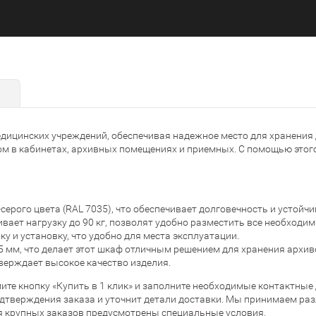
дицинских учреждений, обеспечивая надежное место для хранения 
м в кабинетах, архивных помещениях и приемных. С помощью этог
ерого цвета (RAL 7035), что обеспечивает долговечность и устойч
ает нагрузку до 90 кг, позволят удобно разместить все необходи
у и установку, что удобно для места эксплуатации.
 мм, что делает этот шкаф отличным решением для хранения архив
тверждает высокое качество изделия.
те кнопку «Купить в 1 клик» и заполните необходимые контактные 
одтверждения заказа и уточнит детали доставки. Мы принимаем ра
ля крупных заказов предусмотрены специальные условия.